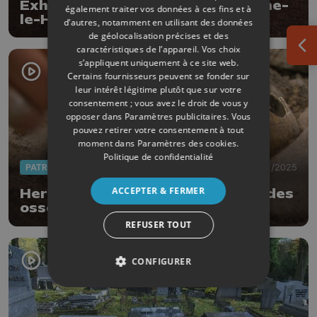
Exhumation de 14 caveaux à Fexhe-
également traiter vos données à ces fins et à
le-Haut-Clocher
d’autres, notamment en utilisant des données
de géolocalisation précises et des
caractéristiques de l’appareil. Vos choix
Ouv
s’appliquent uniquement à ce site web.
Certains fournisseurs peuvent se fonder sur
leur intérêt légitime plutôt que sur votre
consentement ; vous avez le droit de vous y
opposer dans
Paramètres publicitaires
. Vous
pouvez retirer votre consentement à tout
moment dans
Paramètres des cookies
.
Politique de confidentialité
PATRIMOINE
04/02/2025
ACCEPTER & FERMER
Herstal : des tombes profanées, des
ossements volés !
REFUSER TOUT
CONFIGURER