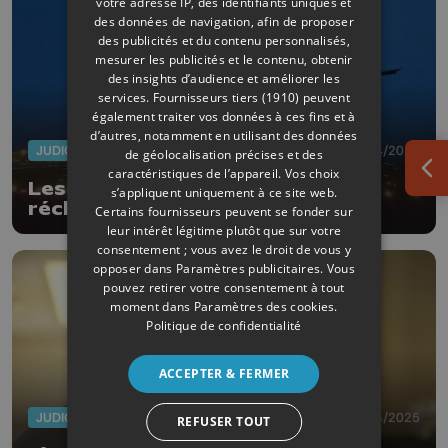
votre adresse IP, des identifiants uniques et
des données de navigation, afin de proposer
des publicités et du contenu personnalisés,
mesurer les publicités et le contenu, obtenir
des insights d’audience et améliorer les
services.
Fournisseurs tiers (1910)
peuvent
également traiter vos données à ces fins et à
d’autres, notamment en utilisant des données
JUDICIAIRE
30/04/2025
de géolocalisation précises et des
caractéristiques de l’appareil. Vos choix
Ouv
Les riverains de Liège Airport
s’appliquent uniquement à ce site web.
réclament la fixation de leur
Certains fournisseurs peuvent se fonder sur
indemnisation
leur intérêt légitime plutôt que sur votre
consentement ; vous avez le droit de vous y
opposer dans
Paramètres publicitaires
. Vous
pouvez retirer votre consentement à tout
moment dans
Paramètres des cookies
.
Politique de confidentialité
ACCEPTER & FERMER
JUDICIAIRE
17/04/2025
REFUSER TOUT