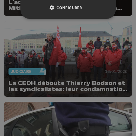
L'acquittement du fondateur de
Mithra François Fornieri confirmé
CONFIGURER
par la cour d'appel
JUDICIAIRE
16/01/2025
La CEDH déboute Thierry Bodson et
les syndicalistes: leur condamnation
au pénal est valable