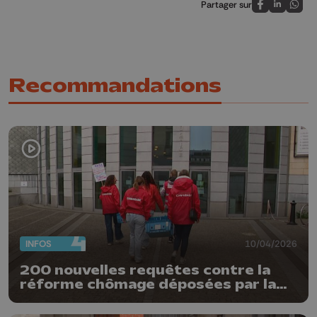
Partager sur
Partagez sur
Partagez 
Parta
Recommandations
INFOS
10/04/2026
200 nouvelles requêtes contre la
réforme chômage déposées par la
FGTB