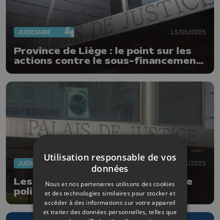
JUDICIAIRE
13/05/2025
Province de Liège : le point sur les
actions contre le sous-financement
de la Justice
Utilisation responsable de vos
JUDICIAIRE
09/05/2025
données
Les juges de paix et du tribunal de
Nous et nos partenaires utilisons des cookies
police de Liège se joignent aux
et des technologies similaires pour stocker et
protestations
accéder à des informations sur votre appareil
et traiter des données personnelles, telles que