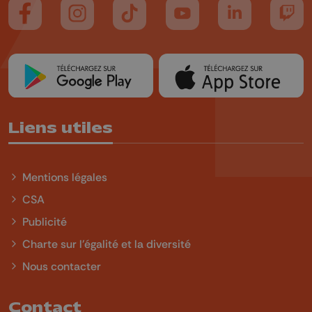
Suivez-nous sur FaceBook
Suivez-nous sur Instagram
Suivez-nous sur TikTok
Suivez-nous sur YouTube
Suivez-nous sur
Suiv
Liens utiles
Mentions légales
CSA
Publicité
Charte sur l'égalité et la diversité
Nous contacter
Contact