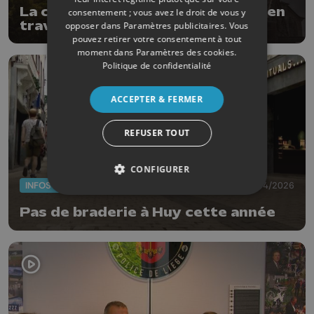
La collégiale Notre-Dame de Huy en
consentement ; vous avez le droit de vous y
travaux pour un mois
opposer dans
Paramètres publicitaires
. Vous
pouvez retirer votre consentement à tout
moment dans
Paramètres des cookies
.
Politique de confidentialité
ACCEPTER & FERMER
REFUSER TOUT
CONFIGURER
INFOS
30/04/2026
Pas de braderie à Huy cette année