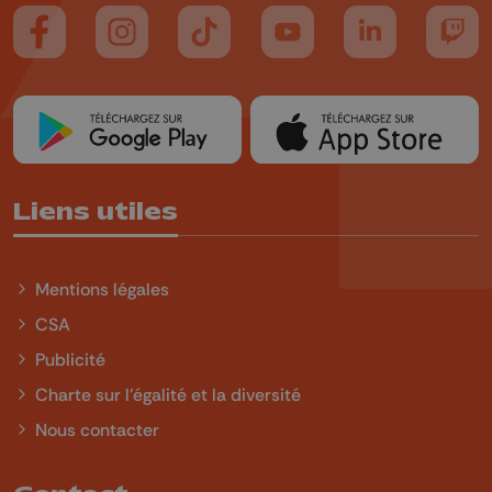
Suivez-nous sur FaceBook
Suivez-nous sur Instagram
Suivez-nous sur TikTok
Suivez-nous sur YouTube
Suivez-nous sur
Suiv
Liens utiles
Mentions légales
CSA
Publicité
Charte sur l'égalité et la diversité
Nous contacter