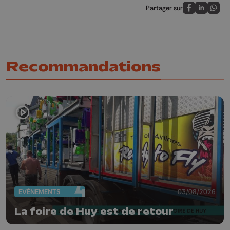
Partager sur
Partagez sur
Partagez 
Parta
Recommandations
EVÈNEMENTS
03/08/2026
La foire de Huy est de retour