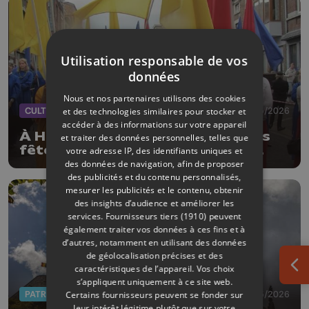
Utilisation responsable de vos
données
Nous et nos partenaires utilisons des cookies
CULTURE
19/05/2026
et des technologies similaires pour stocker et
accéder à des informations sur votre appareil
À Huy, le 15 août et le cortège des
et traiter des données personnelles, telles que
fêtes septennales se préparent
votre adresse IP, des identifiants uniques et
déjà, les organisateurs lancent un
des données de navigation, afin de proposer
vibrant appel à l’aide
des publicités et du contenu personnalisés,
mesurer les publicités et le contenu, obtenir
des insights d’audience et améliorer les
services.
Fournisseurs tiers (1910)
peuvent
également traiter vos données à ces fins et à
d’autres, notamment en utilisant des données
de géolocalisation précises et des
caractéristiques de l’appareil. Vos choix
Ouv
s’appliquent uniquement à ce site web.
PATRIMOINE
08/05/2026
Certains fournisseurs peuvent se fonder sur
leur intérêt légitime plutôt que sur votre