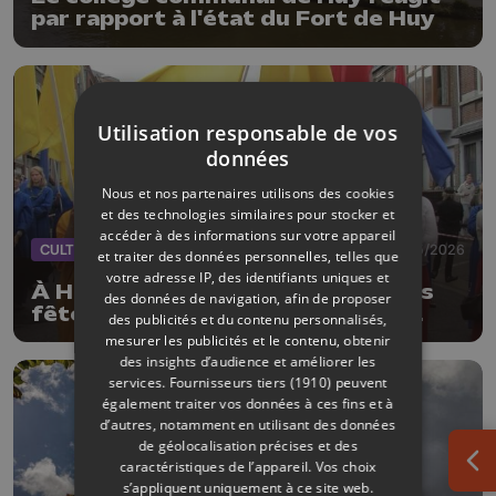
par rapport à l'état du Fort de Huy
Utilisation responsable de vos
données
Nous et nos partenaires utilisons des cookies
et des technologies similaires pour stocker et
accéder à des informations sur votre appareil
CULTURE
19/05/2026
et traiter des données personnelles, telles que
votre adresse IP, des identifiants uniques et
À Huy, le 15 août et le cortège des
des données de navigation, afin de proposer
fêtes septennales se préparent
des publicités et du contenu personnalisés,
déjà, les organisateurs lancent un
mesurer les publicités et le contenu, obtenir
vibrant appel à l’aide
des insights d’audience et améliorer les
services.
Fournisseurs tiers (1910)
peuvent
également traiter vos données à ces fins et à
d’autres, notamment en utilisant des données
de géolocalisation précises et des
caractéristiques de l’appareil. Vos choix
Ouv
s’appliquent uniquement à ce site web.