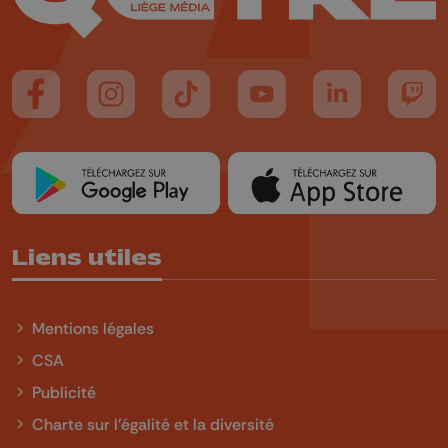
Suivez-nous sur FaceBook
Suivez-nous sur Instagram
Suivez-nous sur TikTok
Suivez-nous sur YouTube
Suivez-nous sur
Suiv
Liens utiles
Mentions légales
CSA
Publicité
Charte sur l'égalité et la diversité