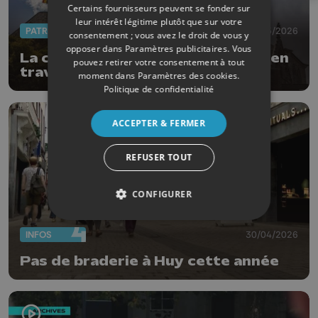
Certains fournisseurs peuvent se fonder sur
leur intérêt légitime plutôt que sur votre
PATRIMOINE
08/05/2026
consentement ; vous avez le droit de vous y
opposer dans
Paramètres publicitaires
. Vous
La collégiale Notre-Dame de Huy en
pouvez retirer votre consentement à tout
travaux pour un mois
moment dans
Paramètres des cookies
.
Politique de confidentialité
ACCEPTER & FERMER
REFUSER TOUT
CONFIGURER
INFOS
30/04/2026
Pas de braderie à Huy cette année