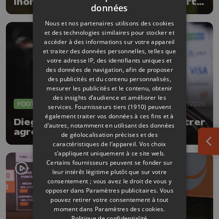
inondations, subsides pour le sport
données
et feu d'artifice
Nous et nos partenaires utilisons des cookies
et des technologies similaires pour stocker et
accéder à des informations sur votre appareil
et traiter des données personnelles, telles que
votre adresse IP, des identifiants uniques et
des données de navigation, afin de proposer
des publicités et du contenu personnalisés,
mesurer les publicités et le contenu, obtenir
des insights d’audience et améliorer les
FOOTBALL
09/07/2026
services.
Fournisseurs tiers (1910)
peuvent
également traiter vos données à ces fins et à
Diego Moreira : " Il faudra se montrer
d’autres, notamment en utilisant des données
agressifs face à l'Espagne "
de géolocalisation précises et des
caractéristiques de l’appareil. Vos choix
Ouv
s’appliquent uniquement à ce site web.
Certains fournisseurs peuvent se fonder sur
leur intérêt légitime plutôt que sur votre
consentement ; vous avez le droit de vous y
opposer dans
Paramètres publicitaires
. Vous
pouvez retirer votre consentement à tout
moment dans
Paramètres des cookies
.
Politique de confidentialité