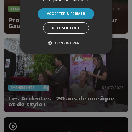
TENNIS
08/07/2026
ACCEPTER & FERMER
Province Open : entrée réussi pour
Gauthier Onclin !
REFUSER TOUT
CONFIGURER
EVÈNEMENTS
03/07/2026
Les Ardentes : 20 ans de musique...
et de style !