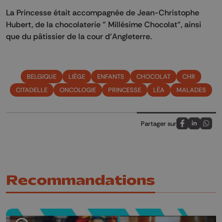
La Princesse était accompagnée de Jean-Christophe
Hubert, de la chocolaterie " Millésime Chocolat", ainsi
que du pâtissier de la cour d’Angleterre.
BELGIQUE
LIÈGE
ENFANTS
CHOCOLAT
CHR
CITADELLE
ONCOLOGIE
PRINCESSE
LÉA
MALADES
Partager sur
Partagez sur
Partagez 
Parta
Recommandations