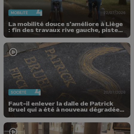
MOBILITÉ
22/07/2026
La mobilité douce s'améliore à Liège
: fin des travaux rive gauche, pistes
cyclo-piétonnes Avroy et
Guillemins...
SOCIÉTÉ
20/07/2026
Faut-il enlever la dalle de Patrick
Bruel qui a été à nouveau dégradée ?
"Nos ouvriers sont en vacances"