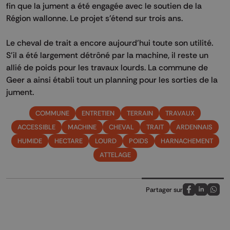
fin que la jument a été engagée avec le soutien de la
Région wallonne. Le projet s'étend sur trois ans.
Le cheval de trait a encore aujourd'hui toute son utilité.
S'il a été largement détrôné par la machine, il reste un
allié de poids pour les travaux lourds. La commune de
Geer a ainsi établi tout un planning pour les sorties de la
jument.
COMMUNE
ENTRETIEN
TERRAIN
TRAVAUX
ACCESSIBLE
MACHINE
CHEVAL
TRAIT
ARDENNAIS
HUMIDE
HECTARE
LOURD
POIDS
HARNACHEMENT
ATTELAGE
Partager sur
Partagez sur
Partagez 
Parta