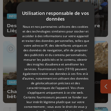
Utilisation responsable de vos
INFOS
20/07/2026
données
Des travaux sur la ligne ferrioviaire
Nous et nos partenaires utilisons des cookies
Liège-Bruxelles
et des technologies similaires pour stocker et
accéder à des informations sur votre appareil
et traiter des données personnelles, telles que
votre adresse IP, des identifiants uniques et
des données de navigation, afin de proposer
des publicités et du contenu personnalisés,
mesurer les publicités et le contenu, obtenir
des insights d’audience et améliorer les
services.
Fournisseurs tiers (1910)
peuvent
également traiter vos données à ces fins et à
d’autres, notamment en utilisant des données
DIVERS
26/06/2026
de géolocalisation précises et des
caractéristiques de l’appareil. Vos choix
Ouv
Chaleurs records : des voiries en
s’appliquent uniquement à ce site web.
béton se soulèvent
Certains fournisseurs peuvent se fonder sur
leur intérêt légitime plutôt que sur votre
consentement ; vous avez le droit de vous y