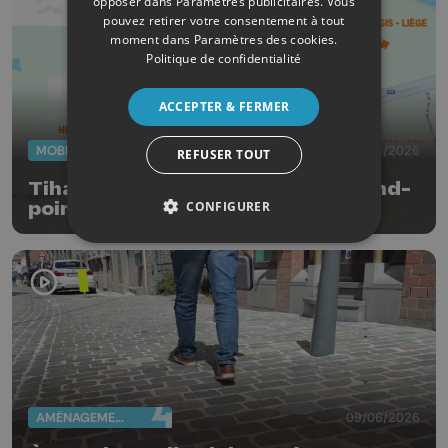
opposer dans
Paramètres publicitaires
. Vous
pouvez retirer votre consentement à tout
moment dans
Paramètres des cookies
.
Politique de confidentialité
ACCEPTER & FERMER
MOBILITÉ
23/06/2026
REFUSER TOUT
Tihange : fermeture totale du rond-
point du 27 juin au 4 juillet
CONFIGURER
AMÉNAGEMENT DU TERRITOIRE
09/06/2026