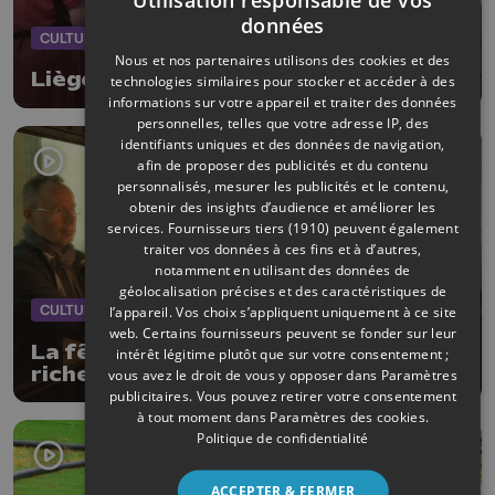
données
CULTURE
25/05/2026
Nous et nos partenaires utilisons des cookies et des
Liège : la fête des Chiroux le 30 mai
technologies similaires pour stocker et accéder à des
informations sur votre appareil et traiter des données
personnelles, telles que votre adresse IP, des
identifiants uniques et des données de navigation,
afin de proposer des publicités et du contenu
personnalisés, mesurer les publicités et le contenu,
obtenir des insights d’audience et améliorer les
services.
Fournisseurs tiers (1910)
peuvent également
traiter vos données à ces fins et à d’autres,
notamment en utilisant des données de
géolocalisation précises et des caractéristiques de
CULTURE
05/05/2026
l’appareil. Vos choix s’appliquent uniquement à ce site
web. Certains fournisseurs peuvent se fonder sur leur
La fête de l'orgue : une 17e édition
intérêt légitime plutôt que sur votre consentement ;
riche en découvertes
vous avez le droit de vous y opposer dans
Paramètres
publicitaires
. Vous pouvez retirer votre consentement
à tout moment dans
Paramètres des cookies
.
Politique de confidentialité
ACCEPTER & FERMER