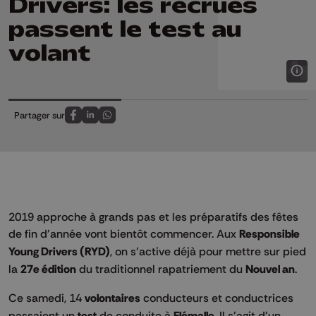
Drivers: les recrues
passent le test au
volant
Partager sur
Partagez sur FaceBook
Partagez sur LinkedIn
Partagez sur Whatsapp
2019 approche à grands pas et les préparatifs des fêtes
de fin d'année vont bientôt commencer. Aux
Responsible
Young Drivers (RYD)
, on s'active déjà pour mettre sur pied
la
27e édition
du traditionnel rapatriement du
Nouvel an
.
Ce samedi, 14
volontaires
conducteurs et conductrices
passaient un
test
de conduite à
Flémalle
. Il s'agit d'un