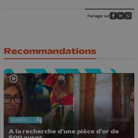
Partager sur
Partagez sur
Partagez 
Parta
Recommandations
SOCIÉTÉ
04/08/2026
A la recherche d'une pièce d'or de
500 euros