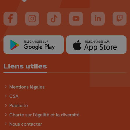
Suivez-nous sur FaceBook
Suivez-nous sur Instagram
Suivez-nous sur TikTok
Suivez-nous sur YouTube
Suivez-nous sur
Suiv
Liens utiles
Mentions légales
CSA
Publicité
Charte sur l'égalité et la diversité
Nous contacter