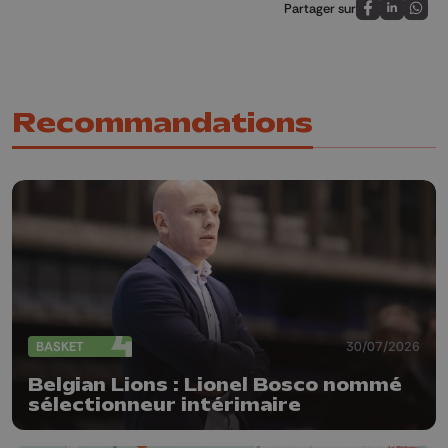
Partager sur
Partagez sur
Partagez 
Parta
Recommandations
BASKET
30/07/2026
Belgian Lions : Lionel Bosco nommé
sélectionneur intérimaire