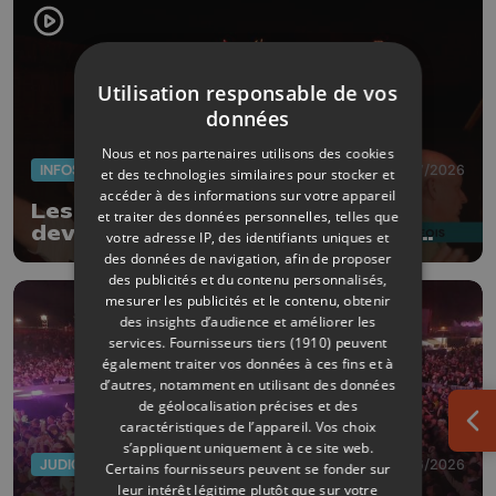
Utilisation responsable de vos
données
Nous et nos partenaires utilisons des cookies
INFOS
02/07/2026
et des technologies similaires pour stocker et
accéder à des informations sur votre appareil
Les supporters liégeois ont vibré
et traiter des données personnelles, telles que
devant la remontada des Diables
votre adresse IP, des identifiants uniques et
Rouges
des données de navigation, afin de proposer
des publicités et du contenu personnalisés,
mesurer les publicités et le contenu, obtenir
des insights d’audience et améliorer les
services.
Fournisseurs tiers (1910)
peuvent
également traiter vos données à ces fins et à
d’autres, notamment en utilisant des données
de géolocalisation précises et des
caractéristiques de l’appareil. Vos choix
Ouv
s’appliquent uniquement à ce site web.
JUDICIAIRE
29/06/2026
Certains fournisseurs peuvent se fonder sur
leur intérêt légitime plutôt que sur votre