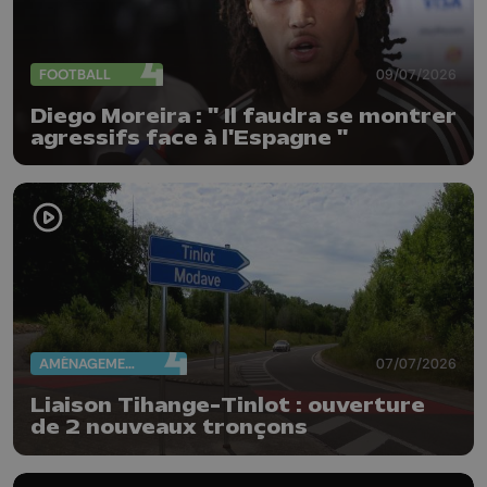
FOOTBALL
09/07/2026
Diego Moreira : " Il faudra se montrer
agressifs face à l'Espagne "
AMÉNAGEMENT DU TERRITOIRE
07/07/2026
Liaison Tihange-Tinlot : ouverture
de 2 nouveaux tronçons