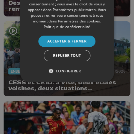
Des contrôles anti-drogues
consentement ; vous avez le droit de vous y
renforcés aux Ardentes
opposer dans
Paramètres publicitaires
. Vous
pouvez retirer votre consentement à tout
moment dans
Paramètres des cookies
.
Politique de confidentialité
ACCEPTER & FERMER
REFUSER TOUT
CONFIGURER
ENSEIGNEMENT
19/06/2026
CESS et CE1D: à Visé, deux écoles
voisines, deux situations
différentes