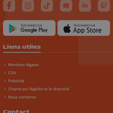
Suivez-nous sur FaceBook
Suivez-nous sur Instagram
Suivez-nous sur TikTok
Suivez-nous sur YouTube
Suivez-nous sur
Suiv
Liens utiles
Mentions légales
CSA
Publicité
Charte sur l'égalité et la diversité
Nous contacter
Contact