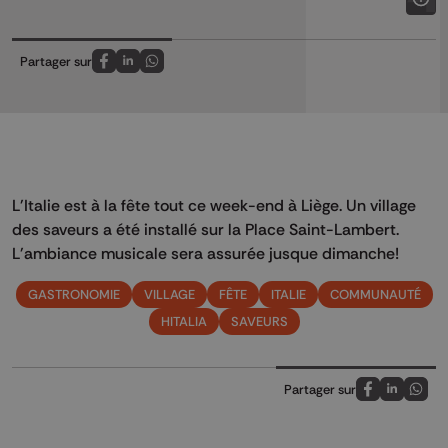
Partager sur
Partagez sur FaceBook
Partagez sur LinkedIn
Partagez sur Whatsapp
L'Italie est à la fête tout ce week-end à Liège. Un village
des saveurs a été installé sur la Place Saint-Lambert.
L'ambiance musicale sera assurée jusque dimanche!
GASTRONOMIE
VILLAGE
FÊTE
ITALIE
COMMUNAUTÉ
HITALIA
SAVEURS
Partager sur
Partagez sur
Partagez 
Parta