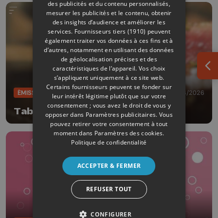
des publicités et du contenu personnalisés,
mesurer les publicités et le contenu, obtenir
des insights d’audience et améliorer les
services.
Fournisseurs tiers (1910)
peuvent
également traiter vos données à ces fins et à
d’autres, notamment en utilisant des données
de géolocalisation précises et des
caractéristiques de l’appareil. Vos choix
Ouv
s’appliquent uniquement à ce site web.
Certains fournisseurs peuvent se fonder sur
ÉMISSIONS
27/06/2026
leur intérêt légitime plutôt que sur votre
consentement ; vous avez le droit de vous y
Table et terroir
opposer dans
Paramètres publicitaires
. Vous
pouvez retirer votre consentement à tout
moment dans
Paramètres des cookies
.
Politique de confidentialité
ACCEPTER & FERMER
REFUSER TOUT
CONFIGURER