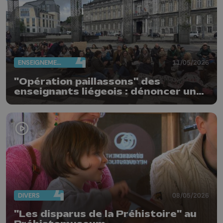
ENSEIGNEMENT
11/05/2026
"Opération paillassons" des
enseignants liégeois : dénoncer une
école piétinée
DIVERS
08/05/2026
"Les disparus de la Préhistoire" au