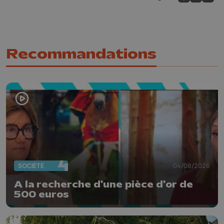
Partagez sur
Partagez 
Parta
Recommandations
SOCIÉTÉ
04/08/2026
A la recherche d'une pièce d'or de
500 euros