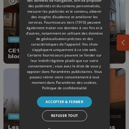
des données de navigation, afin de proposer
des publicités et du contenu personnalisés,
mesurer les publicités et le contenu, obtenir
des insights d’audience et améliorer les
services.
Fournisseurs tiers (1910)
peuvent
également traiter vos données à ces fins et à
d’autres, notamment en utilisant des données
de géolocalisation précises et des
ENSEIGNEMENT
17/06/2026
caractéristiques de l’appareil. Vos choix
Ouv
s’appliquent uniquement à ce site web.
CE1D, CESS : les manifestants
Certains fournisseurs peuvent se fonder sur
bloquent les dépôts
leur intérêt légitime plutôt que sur votre
consentement ; vous avez le droit de vous y
opposer dans
Paramètres publicitaires
. Vous
pouvez retirer votre consentement à tout
moment dans
Paramètres des cookies
.
Politique de confidentialité
ACCEPTER & FERMER
REFUSER TOUT
ENSEIGNEMENT
02/06/2026
Les examens sont annulés dans les