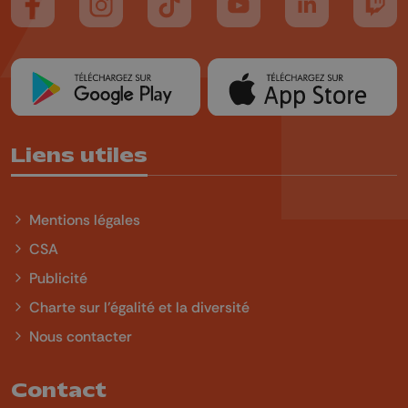
Suivez-nous sur FaceBook
Suivez-nous sur Instagram
Suivez-nous sur TikTok
Suivez-nous sur YouTube
Suivez-nous sur
Suiv
Liens utiles
Mentions légales
CSA
Publicité
Charte sur l'égalité et la diversité
Nous contacter
Contact