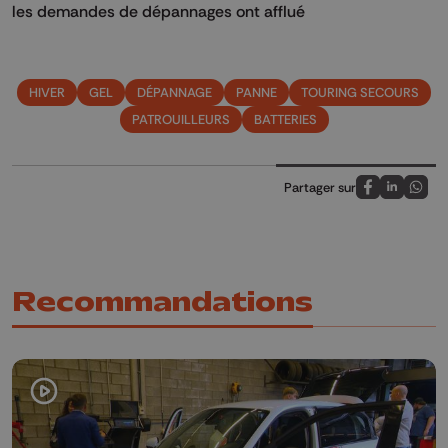
les demandes de dépannages ont afflué
HIVER
GEL
DÉPANNAGE
PANNE
TOURING SECOURS
PATROUILLEURS
BATTERIES
Partager sur
Partagez sur
Partagez 
Parta
Recommandations