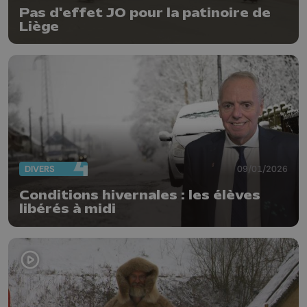
Pas d'effet JO pour la patinoire de
Liège
DIVERS
09/01/2026
Conditions hivernales : les élèves
libérés à midi