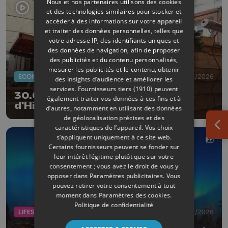
Nous et nos partenaires utilisons des cookies
et des technologies similaires pour stocker et
accéder à des informations sur votre appareil
et traiter des données personnelles, telles que
votre adresse IP, des identifiants uniques et
des données de navigation, afin de proposer
des publicités et du contenu personnalisés,
mesurer les publicités et le contenu, obtenir
ECONOMIE
05/01/2026
des insights d’audience et améliorer les
services.
Fournisseurs tiers (1910)
peuvent
30.000 visiteurs pour les Plaisirs
également traiter vos données à ces fins et à
d'Hiver de Huy
d’autres, notamment en utilisant des données
de géolocalisation précises et des
caractéristiques de l’appareil. Vos choix
Ouv
s’appliquent uniquement à ce site web.
Certains fournisseurs peuvent se fonder sur
leur intérêt légitime plutôt que sur votre
consentement ; vous avez le droit de vous y
opposer dans
Paramètres publicitaires
. Vous
pouvez retirer votre consentement à tout
moment dans
Paramètres des cookies
.
Politique de confidentialité
LIFESTYLE
05/01/2026