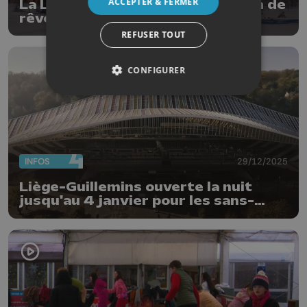
ACCEPTER & FERMER
La Laponie suédoise : destination de
rêve pour 2026
REFUSER TOUT
CONFIGURER
INFOS
29/12/2025
Liège-Guillemins ouverte la nuit
jusqu'au 4 janvier pour les sans-
abris