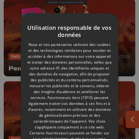
Utilisation responsable de vos
données
Nous et nos partenaires utilisons des cookies
et des technologies similaires pour stocker et
accéder à des informations sur votre appareil
ÉMISSIONS
11/06/2026
et traiter des données personnelles, telles que
Pense bêtes
votre adresse IP, des identifiants uniques et
des données de navigation, afin de proposer
des publicités et du contenu personnalisés,
mesurer les publicités et le contenu, obtenir
des insights d’audience et améliorer les
services.
Fournisseurs tiers (1910)
peuvent
également traiter vos données à ces fins et à
d’autres, notamment en utilisant des données
de géolocalisation précises et des
caractéristiques de l’appareil. Vos choix
Ouv
s’appliquent uniquement à ce site web.
Certains fournisseurs peuvent se fonder sur
leur intérêt légitime plutôt que sur votre