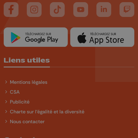
Suivez-nous sur FaceBook
Suivez-nous sur Instagram
Suivez-nous sur TikTok
Suivez-nous sur YouTube
Suivez-nous sur
Suiv
Liens utiles
Mentions légales
CSA
Publicité
Charte sur l'égalité et la diversité
Nous contacter