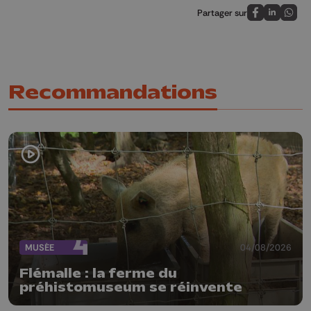
Partager sur
Partagez sur
Partagez 
Parta
Recommandations
MUSÉE
04/08/2026
Flémalle : la ferme du
préhistomuseum se réinvente