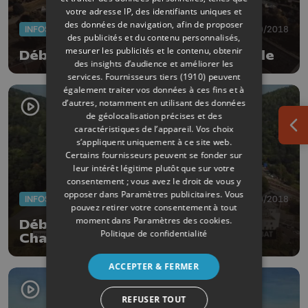
votre adresse IP, des identifiants uniques et
des données de navigation, afin de proposer
INFOS
09/10/2018
des publicités et du contenu personnalisés,
mesurer les publicités et le contenu, obtenir
Débat Communales 2018 : Flémalle
des insights d’audience et améliorer les
services.
Fournisseurs tiers (1910)
peuvent
également traiter vos données à ces fins et à
d’autres, notamment en utilisant des données
de géolocalisation précises et des
caractéristiques de l’appareil. Vos choix
Ouv
s’appliquent uniquement à ce site web.
Certains fournisseurs peuvent se fonder sur
leur intérêt légitime plutôt que sur votre
consentement ; vous avez le droit de vous y
opposer dans
Paramètres publicitaires
. Vous
INFOS
09/10/2018
pouvez retirer votre consentement à tout
moment dans
Paramètres des cookies
.
Débat Communales 2018 :
Politique de confidentialité
Chaudfontaine
ACCEPTER & FERMER
REFUSER TOUT