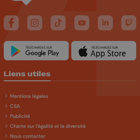
Suivez-nous sur FaceBook
Suivez-nous sur Instagram
Suivez-nous sur TikTok
Suivez-nous sur YouTube
Suivez-nous sur
Suiv
Liens utiles
Mentions légales
CSA
Publicité
Charte sur l'égalité et la diversité
Nous contacter