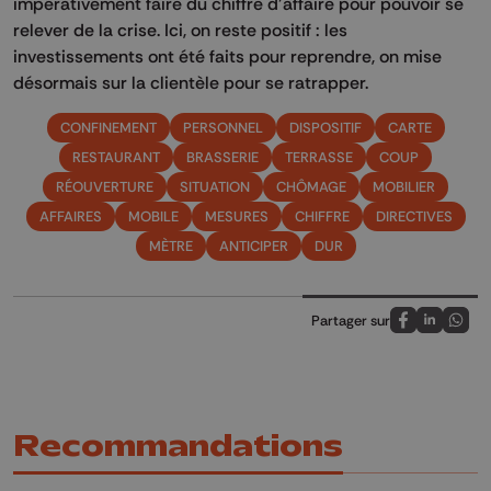
impérativement faire du chiffre d’affaire pour pouvoir se
relever de la crise. Ici, on reste positif : les
investissements ont été faits pour reprendre, on mise
désormais sur la clientèle pour se ratrapper.
CONFINEMENT
PERSONNEL
DISPOSITIF
CARTE
RESTAURANT
BRASSERIE
TERRASSE
COUP
RÉOUVERTURE
SITUATION
CHÔMAGE
MOBILIER
AFFAIRES
MOBILE
MESURES
CHIFFRE
DIRECTIVES
MÈTRE
ANTICIPER
DUR
Partager sur
Partagez sur
Partagez 
Parta
Recommandations