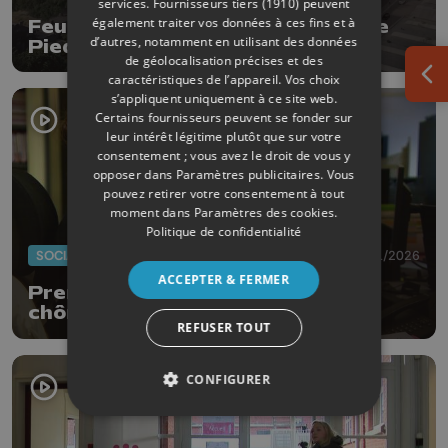
services.
Fournisseurs tiers (1910)
peuvent
également traiter vos données à ces fins et à
Feu vert pour l'ancienne brasserie
d’autres, notamment en utilisant des données
Piedbœuf
de géolocalisation précises et des
caractéristiques de l’appareil. Vos choix
Ouv
s’appliquent uniquement à ce site web.
Certains fournisseurs peuvent se fonder sur
leur intérêt légitime plutôt que sur votre
consentement ; vous avez le droit de vous y
opposer dans
Paramètres publicitaires
. Vous
pouvez retirer votre consentement à tout
moment dans
Paramètres des cookies
.
Politique de confidentialité
SOCIAL
09/01/2026
ACCEPTER & FERMER
Première semaine de réforme du
chômage bien gérée par les CPAS
REFUSER TOUT
CONFIGURER