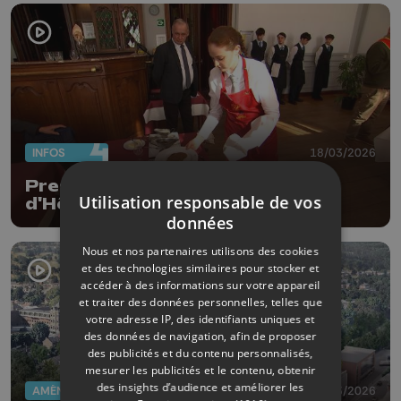
INFOS
18/03/2026
Prestigieux concours à l'École
Utilisation responsable de vos
d'Hôtellerie de Liège
données
Nous et nos partenaires utilisons des cookies
et des technologies similaires pour stocker et
accéder à des informations sur votre appareil
et traiter des données personnelles, telles que
votre adresse IP, des identifiants uniques et
des données de navigation, afin de proposer
des publicités et du contenu personnalisés,
mesurer les publicités et le contenu, obtenir
des insights d’audience et améliorer les
AMÉNAGEMENT DU TERRITOIRE
16/03/2026