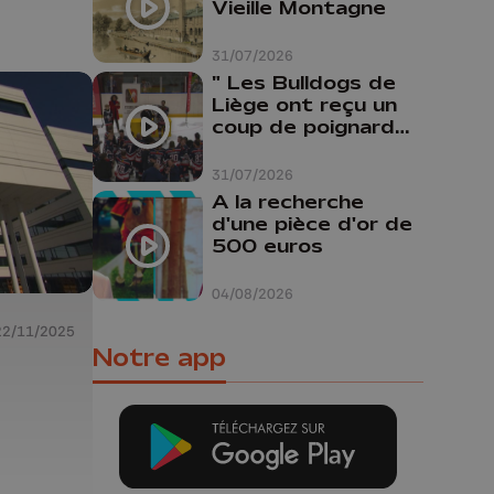
Vieille Montagne
31/07/2026
" Les Bulldogs de
Liège ont reçu un
coup de poignard
dans le dos "
31/07/2026
A la recherche
d'une pièce d'or de
500 euros
04/08/2026
22/11/2025
Notre app