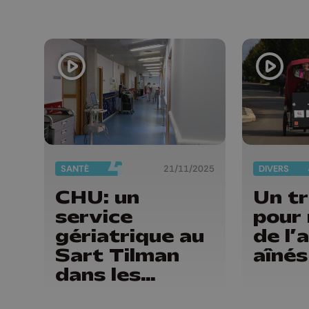
SANTÉ
21/11/2025
DIVERS
CHU: un
Un tr
service
pour
gériatrique au
de l’
Sart Tilman
aînés
dans les
anciens locaux