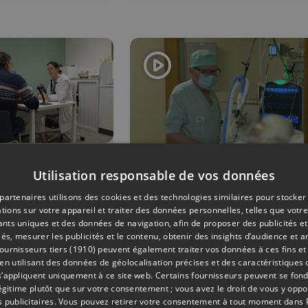
03/02/2026
Utilisation responsable de vos données
tadelle
partenaires utilisons des cookies et des technologies similaires pour stocker
INFOS
e un
tions sur votre appareil et traiter des données personnelles, telles que votre
iants uniques et des données de navigation, afin de proposer des publicités e
Le père de la
e pour
és, mesurer les publicités et le contenu, obtenir des insights d’audience et a
victime de Cran
x
ournisseurs tiers (1910)
peuvent également traiter vos données à ces fins et 
Montana
 utilisant des données de géolocalisation précises et des caractéristiques d
mpagner
s’appliquent uniquement à ce site web. Certains fournisseurs peuvent se fond
hospitalisée au
atients
légitime plutôt que sur votre consentement ; vous avez le droit de vous y opp
témoigne
 publicitaires
. Vous pouvez retirer votre consentement à tout moment dans