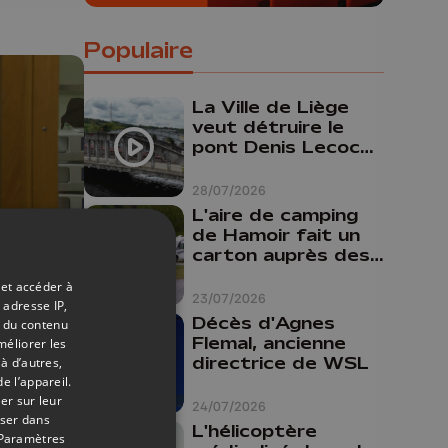
Populaire
La Ville de Liège
veut détruire le
pont Denis Lecocq
mais manque de
budget pour le
28/07/2026
faire
L'aire de camping
de Hamoir fait un
carton auprès des
touristes
 et accéder à
12/01/2026
23/07/2026
 adresse IP,
Décès d'Agnes
t du contenu
Flemal, ancienne
méliorer les
s-
directrice de WSL
à d’autres,
e l’appareil.
er sur leur
24/07/2026
 CHU
oser dans
L'hélicoptère
Paramètres