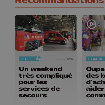
Recommandations
INFOS
29/06/2026
ECONOMIE
Un weekend
Oupe
très compliqué
des 
pour les
d'ach
services de
aider
secours
comm
de H