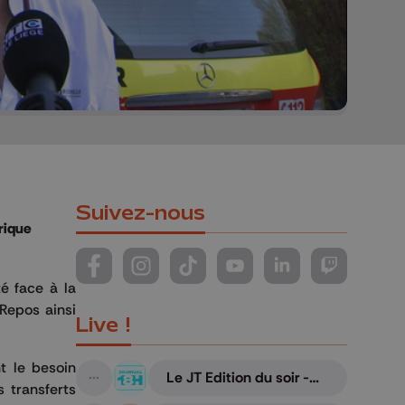
Suivez-nous
rique
Suivez-nous sur FaceBook
Suivez-nous sur Instagram
Suivez-nous sur TikTok
Suivez-nous sur YouTube
Suivez-nous sur Li
Suivez-nous
é face à la
Repos ainsi
Live !
t le besoin
Le JT Edition du soir -
A suivre
s transferts
07/08/2026