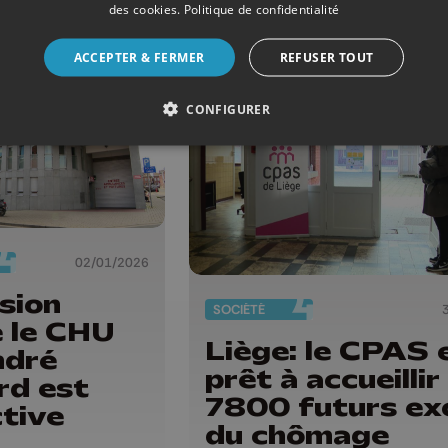
à Liège
des cookies
.
Politique de confidentialité
ACCEPTER & FERMER
REFUSER TOUT
CONFIGURER
02/01/2026
sion
SOCIÉTÉ
e le CHU
Liège: le CPAS 
ndré
prêt à accueillir
rd est
7800 futurs ex
tive
du chômage