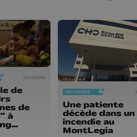
18/12/2025
le de
FAITS DIVERS
irs
Une patiente
nes de
décède dans un
" à
incendie au
ing
MontLegia
le à l'aide