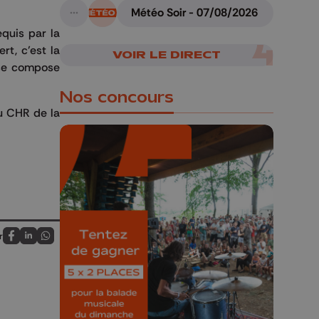
Météo Soir - 07/08/2026
A suivre
quis par la
rt, c’est la
VOIR LE DIRECT
 se compose
Nos concours
du CHR de la
🎁 Gagnez 5x2
places pour le
Bucolique Ferrières
r
Partagez sur FaceBook
Partagez sur LinkedIn
Partagez sur Whatsapp
Festival 🌿🎶
Concours valable jusqu'au 9 août,
23h59.