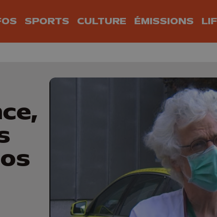
FOS
SPORTS
CULTURE
ÉMISSIONS
LI
nce,
s
pos