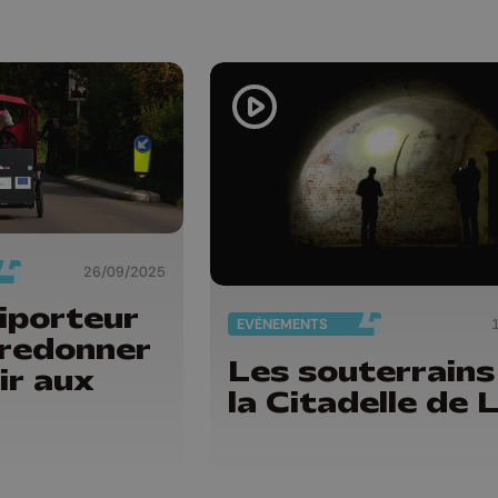
26/09/2025
iporteur
EVÈNEMENTS
 redonner
Les souterrains
air aux
la Citadelle de 