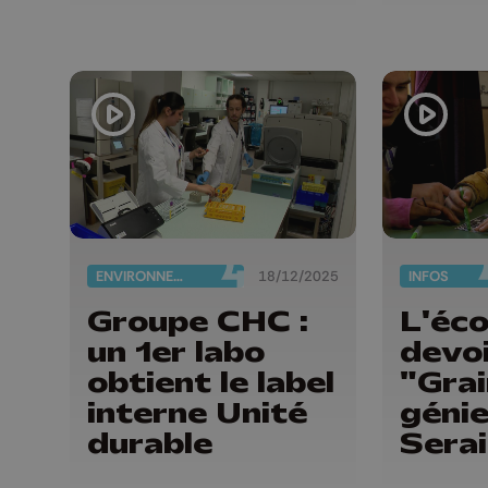
ENVIRONNEMENT
18/12/2025
INFOS
Groupe CHC :
L'éco
un 1er labo
devo
obtient le label
"Grai
interne Unité
génie
durable
Sera
appel