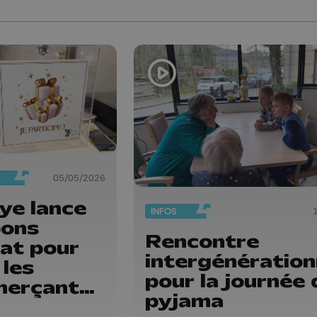
05/05/2026
ye lance
INFOS
bons
Rencontre
at pour
intergénération
 les
pour la journée 
erçants
pyjama
ermalle