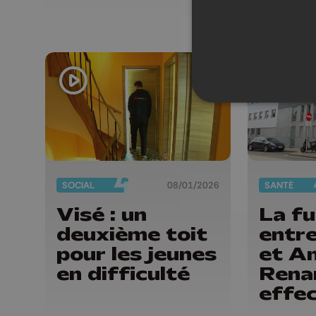
MICI 
SOCIAL
08/01/2026
SANTÉ
Visé : un
La fu
deuxième toit
entr
pour les jeunes
et A
en difficulté
Rena
effec