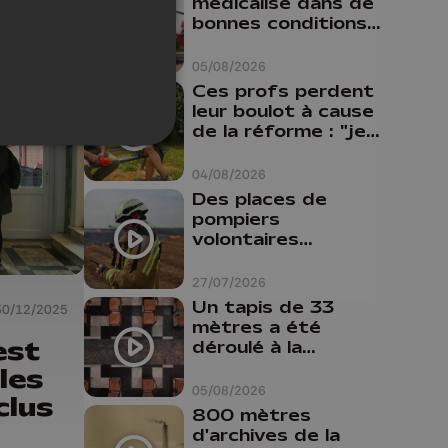
médicalisé dans de
bonnes conditions à
Oupeye
05/08/2026
Ces profs perdent
leur boulot à cause
de la réforme : "je
travaillais bien plus
comme prof que
04/08/2026
comme
Des places de
pharmacienne"
pompiers
volontaires
disponibles en
province de Liège :
27/07/2026
"Un citoyen qui
Un tapis de 33
30/12/2025
n'est formé ne
mètres a été
peut pas nous
est
déroulé à la
aider"
Cathédrale de
 les
Liège
05/08/2026
clus
800 mètres
d'archives de la