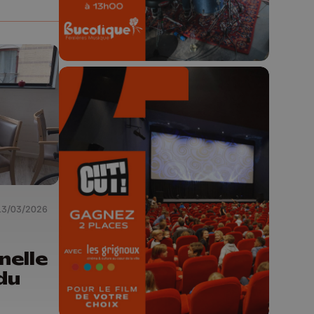
🎬 Concours CUT x
Les Grignoux ✨
Concours permanent - 2 places à
13/03/2026
gagner chaque semaine !
nelle
du