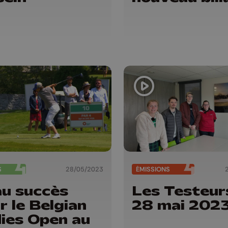
S
28/05/2023
ÉMISSIONS
u succès
Les Testeur
r le Belgian
28 mai 202
ies Open au