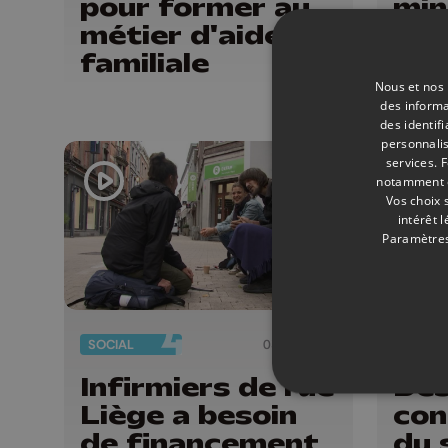
pour former au
min
métier d'aide
Flé
familiale
Nous et nos 
des informa
des identif
personnalis
services.
F
notamment en
Vos choix 
intérêt 
Paramètres
SOCIAL
03/10/2023
EVÈNE
Infirmiers de rue
Des
Liège a besoin
con
de financement
du 