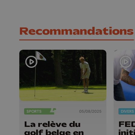
Recommandations
SPORTS
05/08/2025
DIVERS
La relève du
FE
golf belge en
ini