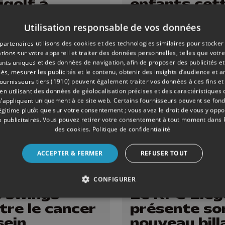
igolf à
enfants cet
malle !
semaine à
Utilisation responsable de vos données
Angleur
partenaires utilisons des cookies et des technologies similaires pour stocker
tions sur votre appareil et traiter des données personnelles, telles que votre
iants uniques et des données de navigation, afin de proposer des publicités e
és, mesurer les publicités et le contenu, obtenir des insights d’audience et a
ournisseurs tiers (1910)
peuvent également traiter vos données à ces fins et 
 utilisant des données de géolocalisation précises et des caractéristiques d
s’appliquent uniquement à ce site web. Certains fournisseurs peuvent se fond
légitime plutôt que sur votre consentement ; vous avez le droit de vous y opp
 publicitaires
. Vous pouvez retirer votre consentement à tout moment dans
des cookies
.
Politique de confidentialité
ACCEPTER & FERMER
REFUSER TOUT
MENTS
21/08/2023
FOOTBALL
CONFIGURER
 swings
Le RFC Lièg
tre le cancer
présente so
sein
nouveau bill