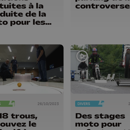
tuites à la
controverse
duite de la
o pour les
ants
S
26/10/2023
DIVERS
18 trous,
Des stages
ouvez le
moto pour