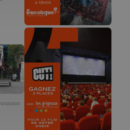
🎬 Concours CUT x
Les Grignoux ✨
Concours permanent - 2 places à
gagner chaque semaine !
25/10/2023