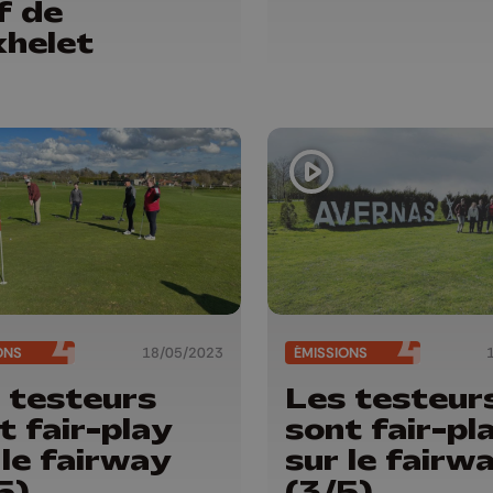
f de
helet
ONS
18/05/2023
ÉMISSIONS
 testeurs
Les testeur
t fair-play
sont fair-pl
 le fairway
sur le fairw
5)
(3/5)