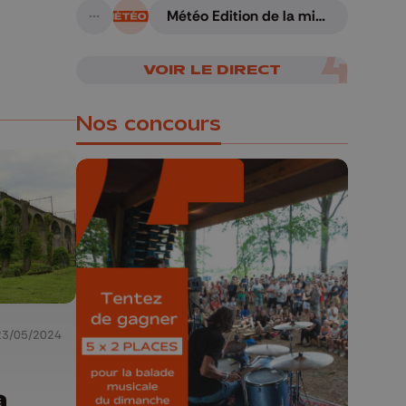
Météo Edition de la mi-
A suivre
journée - 06/08/2026
VOIR LE DIRECT
Nos concours
🎁 Gagnez 5x2
places pour le
Bucolique Ferrières
Festival 🌿🎶
23/05/2024
Concours valable jusqu'au 9 août,
23h59.
a