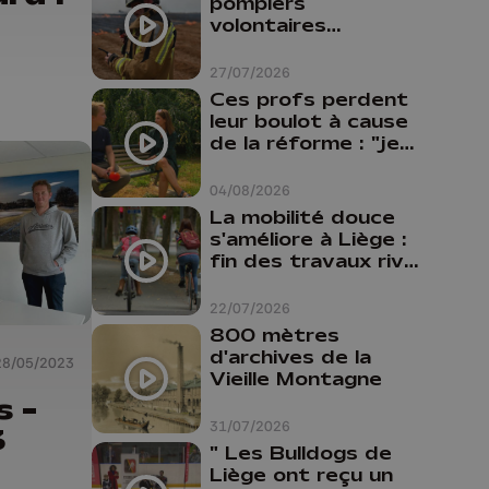
pompiers
volontaires
disponibles en
province de Liège :
27/07/2026
"Un citoyen qui
Ces profs perdent
n'est formé ne
leur boulot à cause
peut pas nous
de la réforme : "je
aider"
travaillais bien plus
comme prof que
04/08/2026
comme
La mobilité douce
pharmacienne"
s'améliore à Liège :
fin des travaux rive
gauche, pistes
cyclo-piétonnes
22/07/2026
Avroy et
800 mètres
Guillemins...
d'archives de la
28/05/2023
Vieille Montagne
s -
31/07/2026
3
" Les Bulldogs de
Liège ont reçu un