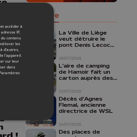
te
Populaire
 et accéder à
 adresse IP,
La Ville de Liège
t du contenu
veut détruire le
méliorer les
pont Denis Lecocq
à d’autres,
mais manque de
e l’appareil.
budget pour le
28/07/2026
er sur leur
faire
L'aire de camping
oser dans
de Hamoir fait un
Paramètres
carton auprès des
touristes
23/07/2026
Décès d'Agnes
Flemal, ancienne
14/07/2023
directrice de WSL
e
n
24/07/2026
Des places de
ard !