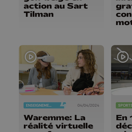
action au Sart
gra
Tilman
con
mot
enf
ENSEIGNEMENT
04/04/2024
SPORT
Waremme: La
En 
réalité virtuelle
déc