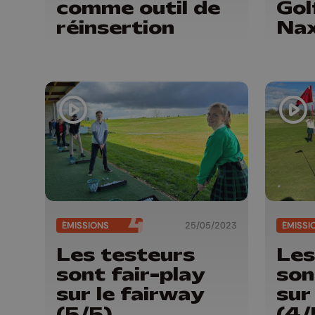
comme outil de
Gol
réinsertion
Nax
ÉMISSIONS
25/05/2023
ÉMISSI
Les testeurs
Les
sont fair-play
son
sur le fairway
sur
(5/5)
(4/