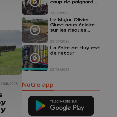
coup de poignard
dans le dos "
31/07/2026
Le Major Olivier
Giust nous éclaire
sur les risques
d'incendie en
Belgique : "Un
29/07/2026
incendie comme en
La foire de Huy est
Gironde ne pourrait
de retour
pas avoir lieu chez
nous"
03/08/2026
Notre app
11/05/2023
s
ay
ay