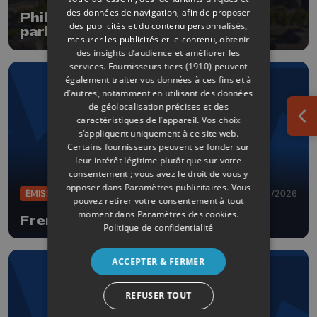
des données de navigation, afin de proposer
Philippe Saive sur la scène pour
des publicités et du contenu personnalisés,
parler... sexe !
mesurer les publicités et le contenu, obtenir
des insights d’audience et améliorer les
services.
Fournisseurs tiers (1910)
peuvent
également traiter vos données à ces fins et à
d’autres, notamment en utilisant des données
de géolocalisation précises et des
caractéristiques de l’appareil. Vos choix
Ouv
s’appliquent uniquement à ce site web.
Certains fournisseurs peuvent se fonder sur
leur intérêt légitime plutôt que sur votre
consentement ; vous avez le droit de vous y
opposer dans
Paramètres publicitaires
. Vous
ÉMISSIONS
29/04/2026
pouvez retirer votre consentement à tout
moment dans
Paramètres des cookies
.
French Kif
Politique de confidentialité
ACCEPTER & FERMER
REFUSER TOUT