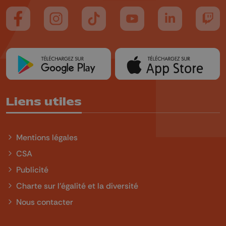
Suivez-nous sur FaceBook
Suivez-nous sur Instagram
Suivez-nous sur TikTok
Suivez-nous sur YouTube
Suivez-nous sur
Suiv
Liens utiles
Mentions légales
CSA
Publicité
Charte sur l'égalité et la diversité
Nous contacter