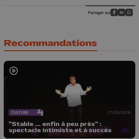
Partager sur
Partagez sur
Partagez 
Parta
Recommandations
CULTURE
27/06/2026
"Stable ... enfin à peu près" :
spectacle intimiste et à succès