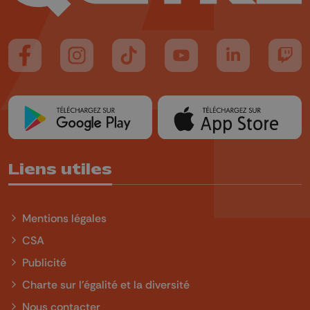
Suivez-nous sur FaceBook
Suivez-nous sur Instagram
Suivez-nous sur TikTok
Suivez-nous sur YouTube
Suivez-nous sur
Suiv
Liens utiles
Mentions légales
CSA
Publicité
Charte sur l'égalité et la diversité
Nous contacter