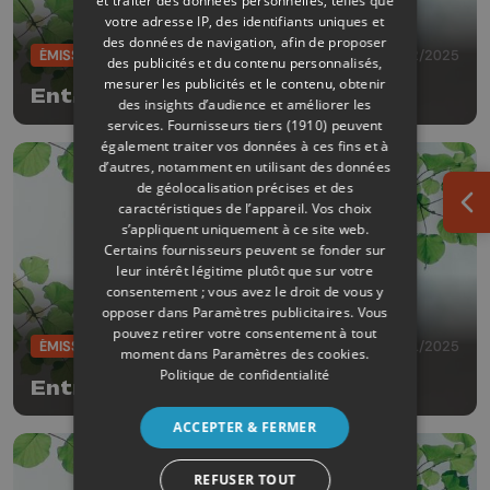
et traiter des données personnelles, telles que
votre adresse IP, des identifiants uniques et
des données de navigation, afin de proposer
ÉMISSIONS
13/12/2025
des publicités et du contenu personnalisés,
mesurer les publicités et le contenu, obtenir
Entrez c'est tout vert !
des insights d’audience et améliorer les
services.
Fournisseurs tiers (1910)
peuvent
également traiter vos données à ces fins et à
d’autres, notamment en utilisant des données
de géolocalisation précises et des
caractéristiques de l’appareil. Vos choix
Ouv
s’appliquent uniquement à ce site web.
Certains fournisseurs peuvent se fonder sur
leur intérêt légitime plutôt que sur votre
consentement ; vous avez le droit de vous y
opposer dans
Paramètres publicitaires
. Vous
pouvez retirer votre consentement à tout
ÉMISSIONS
15/11/2025
moment dans
Paramètres des cookies
.
Politique de confidentialité
Entrez c'est tout vert !
ACCEPTER & FERMER
REFUSER TOUT