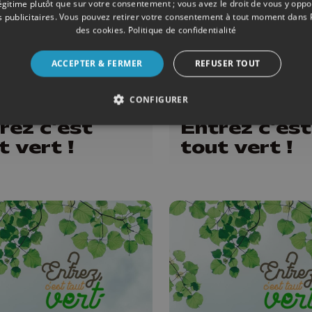
légitime plutôt que sur votre consentement ; vous avez le droit de vous y opp
 publicitaires
. Vous pouvez retirer votre consentement à tout moment dans
des cookies
.
Politique de confidentialité
ACCEPTER & FERMER
REFUSER TOUT
ONS
13/12/2025
ÉMISSIONS
CONFIGURER
rez c'est
Entrez c'est
t vert !
tout vert !