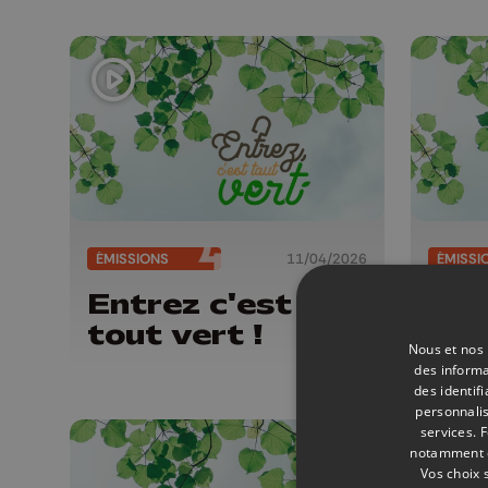
ÉMISSIONS
11/04/2026
ÉMISSI
Entrez c'est
Ent
tout vert !
tou
Nous et nos 
des informa
des identif
personnalis
services.
F
notamment en
Vos choix 