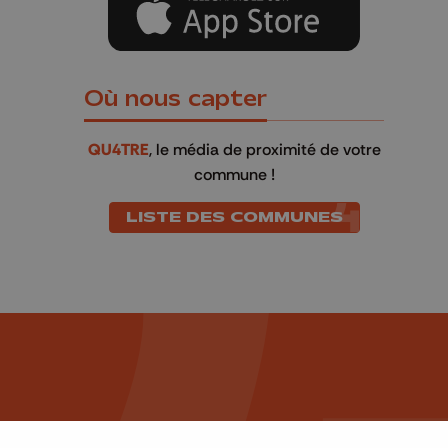
Où nous capter
QU4TRE
, le média de proximité de votre
commune !
LISTE DES COMMUNES