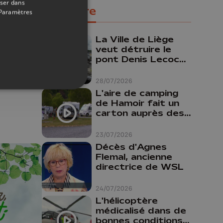
oser dans
Populaire
Paramètres
La Ville de Liège
veut détruire le
pont Denis Lecocq
mais manque de
15/11/2025
budget pour le
28/07/2026
faire
L'aire de camping
de Hamoir fait un
carton auprès des
touristes
23/07/2026
Décès d'Agnes
Flemal, ancienne
directrice de WSL
24/07/2026
L'hélicoptère
médicalisé dans de
bonnes conditions à