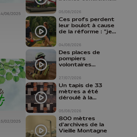
Oupeye
05/08/2026
14/06/2025
Ces profs perdent
leur boulot à cause
de la réforme : "je
travaillais bien plus
comme prof que
04/08/2026
comme
Des places de
pharmacienne"
pompiers
volontaires
disponibles en
province de Liège :
27/07/2026
"Un citoyen qui
Un tapis de 33
n'est formé ne
mètres a été
peut pas nous
déroulé à la
aider"
Cathédrale de
Liège
05/08/2026
800 mètres
15/02/2025
d'archives de la
Vieille Montagne