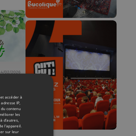
🎬 Concours CUT x
Les Grignoux ✨
14/02/2026
Concours permanent - 2 places à
gagner chaque semaine !
 et accéder à
 adresse IP,
t du contenu
méliorer les
à d’autres,
e l’appareil.
er sur leur