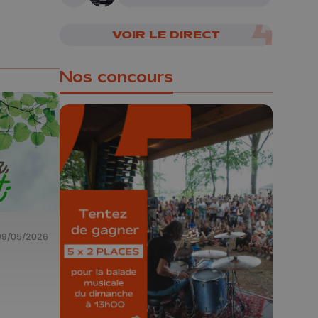
A suivre
VOIR LE DIRECT
Nos concours
🎁 Gagnez 5x2
places pour le
Bucolique Ferrières
Festival 🌿🎶
09/05/2026
Concours valable jusqu'au 9 août,
23h59.