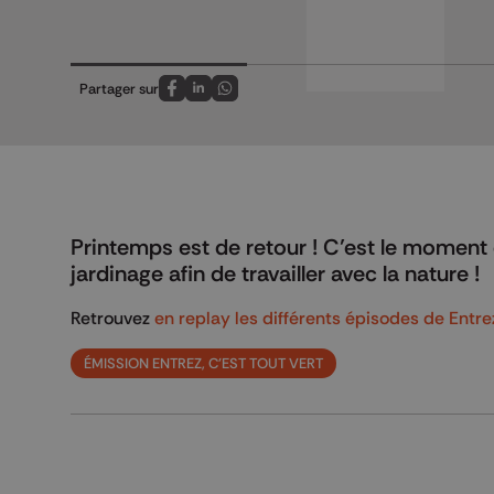
Partager sur
Partagez sur FaceBook
Partagez sur LinkedIn
Partagez sur Whatsapp
Printemps est de retour ! C’est le moment d
jardinage afin de travailler avec la nature !
Retrouvez
en replay les différents épisodes de Entrez,
ÉMISSION ENTREZ, C'EST TOUT VERT