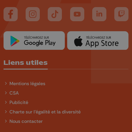
Suivez-nous sur FaceBook
Suivez-nous sur Instagram
Suivez-nous sur TikTok
Suivez-nous sur YouTube
Suivez-nous sur
Suiv
Liens utiles
Mentions légales
CSA
Publicité
Charte sur l'égalité et la diversité
Nous contacter