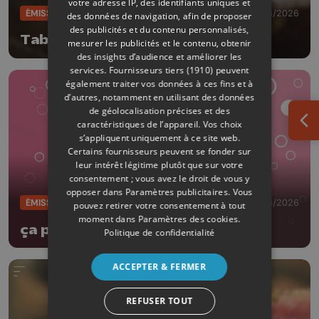
votre adresse IP, des identifiants uniques et
ÉMISSIONS
27/06/2026
des données de navigation, afin de proposer
des publicités et du contenu personnalisés,
Table et terroir
mesurer les publicités et le contenu, obtenir
des insights d’audience et améliorer les
services.
Fournisseurs tiers (1910)
peuvent
également traiter vos données à ces fins et à
d’autres, notamment en utilisant des données
de géolocalisation précises et des
caractéristiques de l’appareil. Vos choix
Ouv
s’appliquent uniquement à ce site web.
Certains fournisseurs peuvent se fonder sur
leur intérêt légitime plutôt que sur votre
consentement ; vous avez le droit de vous y
opposer dans
Paramètres publicitaires
. Vous
ÉMISSIONS
23/06/2026
pouvez retirer votre consentement à tout
moment dans
Paramètres des cookies
.
ça papille!
Politique de confidentialité
ACCEPTER & FERMER
REFUSER TOUT