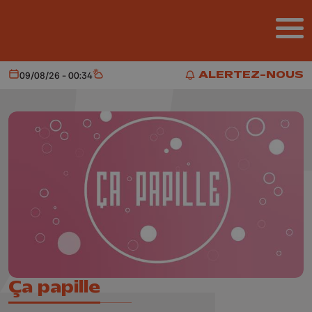
Aller au contenu principal
ALERTEZ-NOUS
09/08/26 - 00:34
Aujourd'hui
Météo
ALERTEZ-NOUS
Ça papille