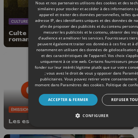
Nous et nos partenaires utilisons des cookies et des tec
similaires pour stocker et accéder à des informations s
appareil et traiter des données personnelles, telles qu
adresse IP, des identifiants uniques et des données de na
CULTURE
06/07/2026
afin de proposer des publicités et du contenu personna
mesurer les publicités et le contenu, obtenir des ins
Culte antoiniste : réédition du
d’audience et améliorer les services.
Fournisseurs tiers
roman de Robert Vivier
peuvent également traiter vos données à ces fins et à d
notamment en utilisant des données de géolocalisation 
et des caractéristiques de l’appareil. Vos choix s’appl
uniquement à ce site web. Certains fournisseurs peuv
fonder sur leur intérêt légitime plutôt que sur votre con
; vous avez le droit de vous y opposer dans
Paramèt
publicitaires
. Vous pouvez retirer votre consentement 
moment dans
Paramètres des cookies
.
Politique de confi
ACCEPTER & FERMER
REFUSER TOU
ÉMISSIONS
04/07/2026
CONFIGURER
Les escales de l'été