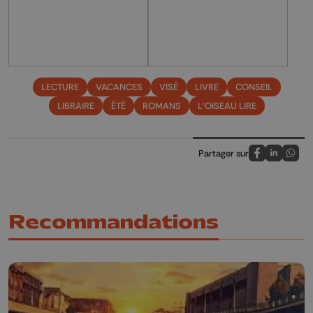
LECTURE
VACANCES
VISÉ
LIVRE
CONSEIL
LIBRAIRE
ÉTÉ
ROMANS
L'OISEAU LIRE
Partager sur
Partagez sur
Partagez 
Parta
Recommandations