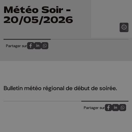
Météo Soir -
20/05/2026
Partager sur
Partagez sur FaceBook
Partagez sur LinkedIn
Partagez sur Whatsapp
Bulletin météo régional de début de soirée.
Partager sur
Partagez sur
Partagez 
Parta