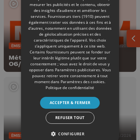
mesurer les publicités et le contenu, obtenir
des insights d’audience et améliorer les
services.
Fournisseurs tiers (1910)
peuvent
également traiter vos données à ces fins et à
d’autres, notamment en utilisant des données
de géolocalisation précises et des
caractéristiques de l’appareil. Vos choix
Ouv
ÉMISSIONS
06/08/2026
s’appliquent uniquement à ce site web.
Certains fournisseurs peuvent se fonder sur
Météo Edition de la mi-journée -
leur intérêt légitime plutôt que sur votre
06/08/2026
consentement ; vous avez le droit de vous y
opposer dans
Paramètres publicitaires
. Vous
pouvez retirer votre consentement à tout
moment dans
Paramètres des cookies
.
Politique de confidentialité
ACCEPTER & FERMER
REFUSER TOUT
CONFIGURER
ÉMISSIONS
05/08/2026