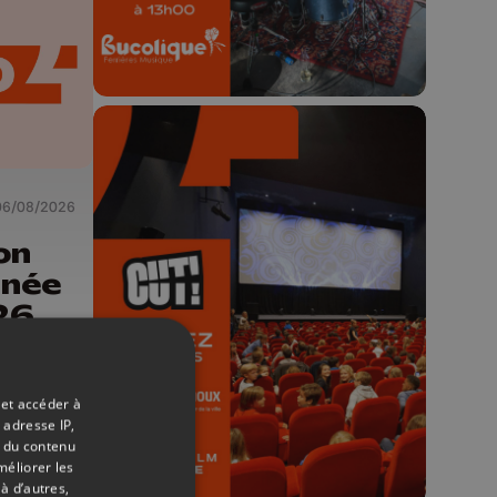
06/08/2026
on
🎬 Concours CUT x
Les Grignoux ✨
rnée
26
Concours permanent - 2 places à
gagner chaque semaine !
 et accéder à
 adresse IP,
t du contenu
méliorer les
à d’autres,