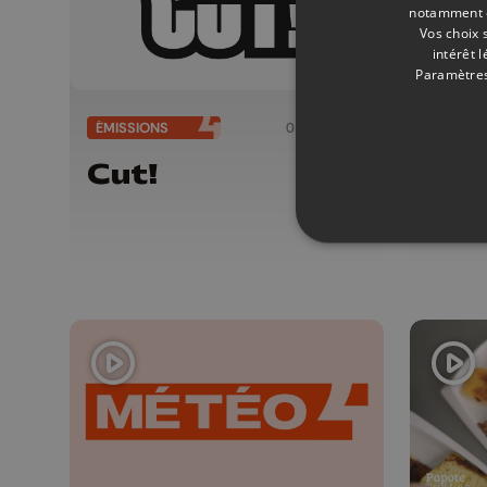
notamment en
Vos choix 
intérêt 
Paramètres
ÉMISSIONS
05/08/2026
ÉMISSI
Cut!
Mét
05