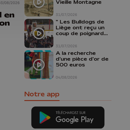
Vieille Montagne
03/08/2026
l en
31/07/2026
ion
" Les Bulldogs de
Liège ont reçu un
coup de poignard
dans le dos "
31/07/2026
A la recherche
d'une pièce d'or de
500 euros
04/08/2026
Notre app