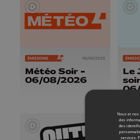
ÉMISSIONS
06/08/2026
ÉMISSI
Météo Soir -
Le 
06/08/2026
soir
06
Nous et nos 
des informa
des identif
personnalis
services.
F