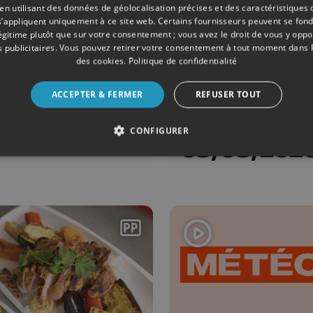
 utilisant des données de géolocalisation précises et des caractéristiques d
s’appliquent uniquement à ce site web. Certains fournisseurs peuvent se fond
légitime plutôt que sur votre consentement ; vous avez le droit de vous y opp
 publicitaires
. Vous pouvez retirer votre consentement à tout moment dans
des cookies
.
Politique de confidentialité
ONS
05/08/2026
ÉMISSIONS
ACCEPTER & FERMER
REFUSER TOUT
éo Soir -
Le JT Editio
/08/2026
soir -
CONFIGURER
05/08/202