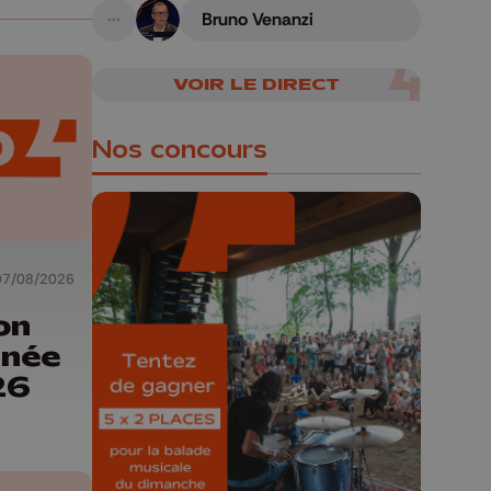
armes
Bruno Venanzi
A suivre
VOIR LE DIRECT
Nos concours
07/08/2026
🎁 Gagnez 5x2
on
places pour le
rnée
Bucolique Ferrières
26
Festival 🌿🎶
Concours valable jusqu'au 9 août,
23h59.