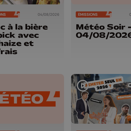
ONS
04/08/2026
ÉMISSIONS
c à la bière
Météo Soir 
pick avec
04/08/202
haize et
rais