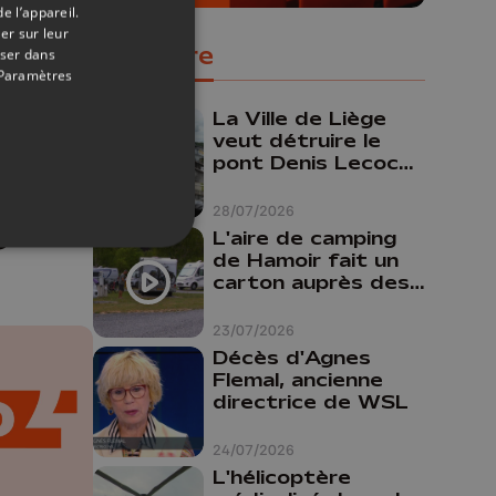
e l’appareil.
er sur leur
Populaire
oser dans
Paramètres
La Ville de Liège
05/08/2026
veut détruire le
pont Denis Lecocq
n du
mais manque de
budget pour le
28/07/2026
faire
6
L'aire de camping
de Hamoir fait un
carton auprès des
touristes
23/07/2026
Décès d'Agnes
Flemal, ancienne
directrice de WSL
24/07/2026
L'hélicoptère