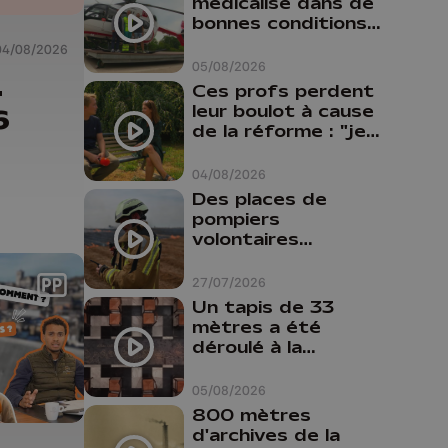
médicalisé dans de
bonnes conditions à
Oupeye
04/08/2026
05/08/2026
-
Ces profs perdent
leur boulot à cause
6
de la réforme : "je
travaillais bien plus
comme prof que
04/08/2026
comme
Des places de
pharmacienne"
pompiers
volontaires
disponibles en
province de Liège :
27/07/2026
"Un citoyen qui
Un tapis de 33
n'est formé ne
mètres a été
peut pas nous
déroulé à la
aider"
Cathédrale de
Liège
05/08/2026
800 mètres
d'archives de la