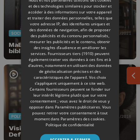
Nous et nos partenaires utilisons des cookies
et des technologies similaires pour stocker et
accéder à des informations sur votre appareil
et traiter des données personnelles, telles que
votre adresse IP, des identifiants uniques et
des données de navigation, afin de proposer
SOCIÉTÉ
18/01/2021
des publicités et du contenu personnalisés,
mesurer les publicités et le contenu, obtenir
MaBibli.be, le catalogue des
des insights d’audience et améliorer les
bibliothèques depuis chez vous
services.
Fournisseurs tiers (1910)
peuvent
également traiter vos données à ces fins et à
d’autres, notamment en utilisant des données
de géolocalisation précises et des
caractéristiques de l’appareil. Vos choix
Ouv
s’appliquent uniquement à ce site web.
Certains fournisseurs peuvent se fonder sur
leur intérêt légitime plutôt que sur votre
consentement ; vous avez le droit de vous y
opposer dans
Paramètres publicitaires
. Vous
pouvez retirer votre consentement à tout
POLITIQUE
30/01/2018
moment dans
Paramètres des cookies
.
Politique de confidentialité
Visites domiciliaires : Christine
Defraigne en danger ?
ACCEPTER & FERMER