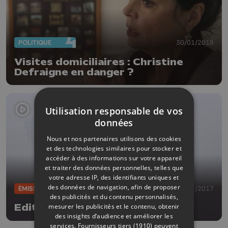
POLITIQUE
30/01/2018
Visites domiciliaires : Christine
Defraigne en danger ?
Utilisation responsable de vos
données
Nous et nos partenaires utilisons des cookies
et des technologies similaires pour stocker et
accéder à des informations sur votre appareil
et traiter des données personnelles, telles que
votre adresse IP, des identifiants uniques et
des données de navigation, afin de proposer
ÉMISSIONS
29/12/2017
des publicités et du contenu personnalisés,
mesurer les publicités et le contenu, obtenir
Edition du 29/12/2017
des insights d’audience et améliorer les
services.
Fournisseurs tiers (1910)
peuvent