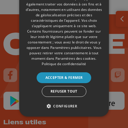
également traiter vos données à ces fins et à
d’autres, notamment en utilisant des données
de géolocalisation précises et des
caractéristiques de l’appareil. Vos choix
Ouv
s’appliquent uniquement à ce site web.
Certains fournisseurs peuvent se fonder sur
leur intérêt légitime plutôt que sur votre
consentement ; vous avez le droit de vous y
opposer dans
Paramètres publicitaires
. Vous
pouvez retirer votre consentement à tout
moment dans
Paramètres des cookies
.
Politique de confidentialité
ACCEPTER & FERMER
Suivez-nous sur FaceBook
Suivez-nous sur Instagram
Suivez-nous sur TikTok
Suivez-nous sur YouTube
Suivez-nous sur
Suiv
REFUSER TOUT
CONFIGURER
Liens utiles