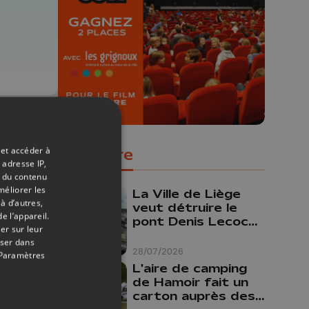
Concours permanent - 2 places à
gagner chaque semaine !
29/06/2026
: des
 et accéder à
Populaire
ur
 adresse IP,
t du contenu
le
méliorer les
La Ville de Liège
à d’autres,
veut détruire le
e l’appareil.
pont Denis Lecocq
er sur leur
mais manque de
oser dans
budget pour le
28/07/2026
Paramètres
faire
L'aire de camping
de Hamoir fait un
carton auprès des