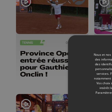
vac
TENNIS
08/07/2026
EVÈNE
Province Open :
Les
Nous et nos 
entrée réussi
20 
des informa
des identif
pour Gauthier
mus
personnalis
Onclin !
styl
services.
F
notamment en
Vos choix 
intérêt 
Paramètres