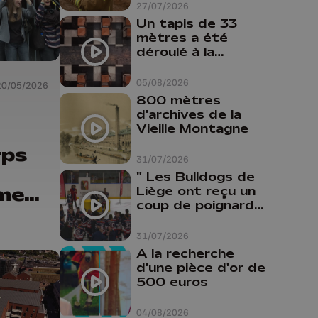
province de Liège :
27/07/2026
"Un citoyen qui
Un tapis de 33
n'est formé ne
mètres a été
peut pas nous
déroulé à la
aider"
Cathédrale de
Liège
05/08/2026
20/05/2026
800 mètres
d'archives de la
Vieille Montagne
a
rps
31/07/2026
" Les Bulldogs de
ment
Liège ont reçu un
coup de poignard
dans le dos "
31/07/2026
A la recherche
d'une pièce d'or de
500 euros
04/08/2026