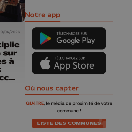
Notre app
29/04/2026
iplie
e sur
es à
:
uccès
Où nous capter
QU4TRE
, le média de proximité de votre
commune !
LISTE DES COMMUNES