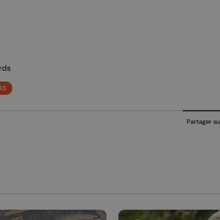
rds
AS
Partager su