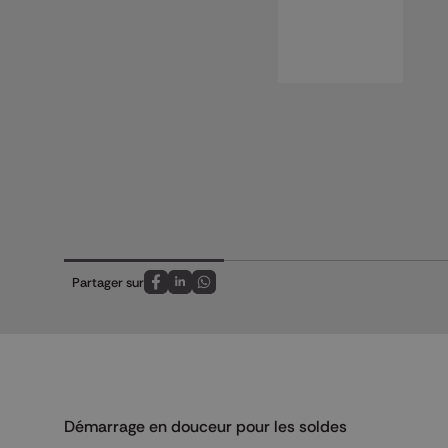
Partager sur
Partagez sur FaceBook
Partagez sur LinkedIn
Partagez sur Whatsapp
Démarrage en douceur pour les soldes