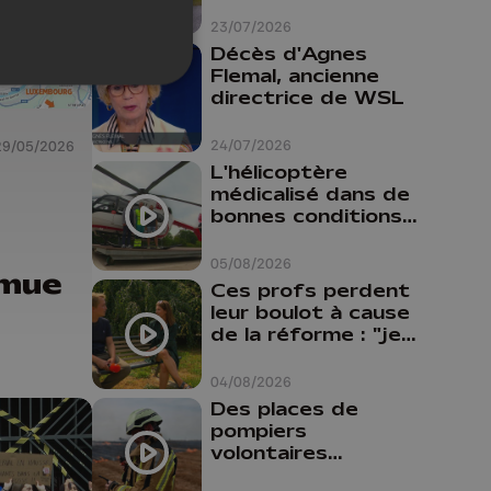
touristes
23/07/2026
Décès d'Agnes
Flemal, ancienne
directrice de WSL
24/07/2026
29/05/2026
L'hélicoptère
médicalisé dans de
bonnes conditions à
Oupeye
05/08/2026
 mue
Ces profs perdent
leur boulot à cause
de la réforme : "je
travaillais bien plus
comme prof que
04/08/2026
comme
Des places de
pharmacienne"
pompiers
volontaires
disponibles en