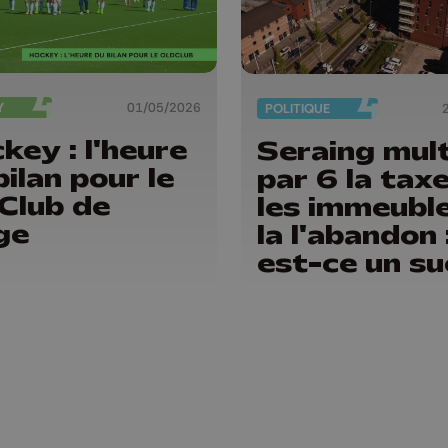
Y
01/05/2026
POLITIQUE
key : l'heure
Seraing mult
bilan pour le
par 6 la tax
Club de
les immeubl
ge
la l'abandon 
est-ce un s
?