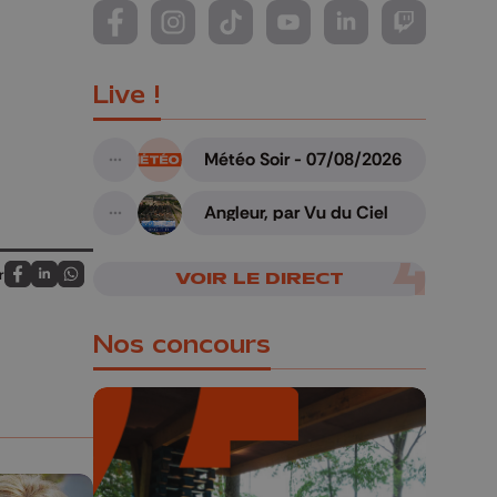
Suivez-nous sur FaceBook
Suivez-nous sur Instagram
Suivez-nous sur TikTok
Suivez-nous sur YouTube
Suivez-nous sur Li
Suivez-nous
Live !
Météo Soir - 07/08/2026
A suivre
Angleur, par Vu du Ciel
A suivre
r
VOIR LE DIRECT
Partagez sur FaceBook
Partagez sur LinkedIn
Partagez sur Whatsapp
Nos concours