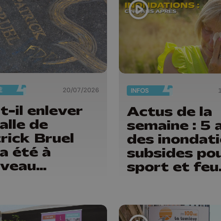
É
20/07/2026
INFOS
t-il enlever
Actus de la
alle de
semaine : 5 
rick Bruel
des inondati
 a été à
subsides pou
veau
sport et feu
radée ?
d'artifice
s ouvriers
t en