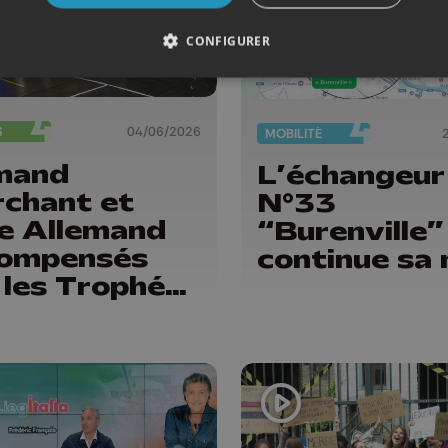
CONFIGURER
S
04/06/2026
MOBILITÉ
mand
L’échangeur
chant et
N°33
ie Allemand
“Burenville”
ompensés
continue sa
 les Trophées
sport de la
vince de
ge