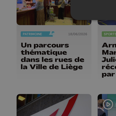
PATRIMOINE
18/06/2026
SPORT
Un parcours
Ar
thématique
Mar
dans les rues de
Jul
la Ville de Liège
réc
par
du 
Pro
Liè