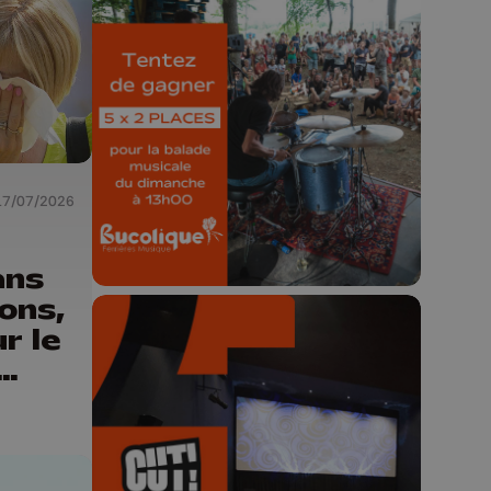
🎁 Gagnez 5x2
places pour le
Bucolique Ferrières
Festival 🌿🎶
Concours valable jusqu'au 9 août,
23h59.
17/07/2026
ans
ons,
r le
🎬 Concours CUT x
Les Grignoux ✨