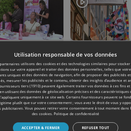
ances"
MENTS
03/07/2026
SOCIÉTÉ
Utilisation responsable de vos données
 Ardentes :
Surdicécité 
partenaires utilisons des cookies et des technologies similaires pour stocker
ans de
drapeaux po
tions sur votre appareil et traiter des données personnelles, telles que votre
iants uniques et des données de navigation, afin de proposer des publicités e
ique... et de
rendre visib
és, mesurer les publicités et le contenu, obtenir des insights d’audience et a
e !
l'invisible
ournisseurs tiers (1910)
peuvent également traiter vos données à ces fins et 
 utilisant des données de géolocalisation précises et des caractéristiques d
s’appliquent uniquement à ce site web. Certains fournisseurs peuvent se fond
légitime plutôt que sur votre consentement ; vous avez le droit de vous y opp
 publicitaires
. Vous pouvez retirer votre consentement à tout moment dans
des cookies
.
Politique de confidentialité
ACCEPTER & FERMER
REFUSER TOUT