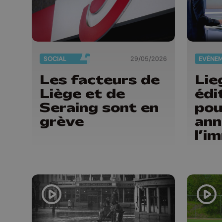
SOCIAL
29/05/2026
EVÈNE
Les facteurs de
Lieg
Liège et de
édi
Seraing sont en
pou
grève
ann
l’i
ita
Bel