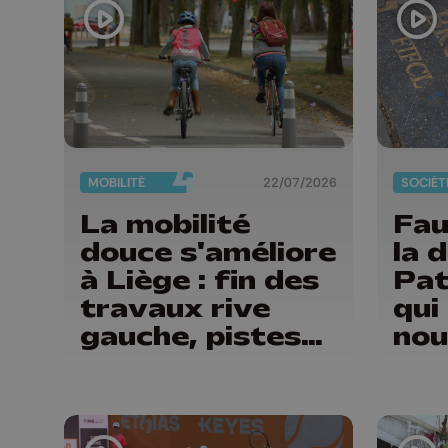
MOBILITÉ
22/07/2026
SOCIÉT
La mobilité
Fau
douce s'améliore
la d
à Liège : fin des
Pat
travaux rive
qui
gauche, pistes
nou
cyclo-piétonnes
dég
Avroy et
"No
Guillemins...
son