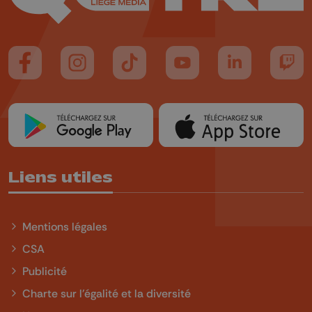
Suivez-nous sur FaceBook
Suivez-nous sur Instagram
Suivez-nous sur TikTok
Suivez-nous sur YouTube
Suivez-nous sur
Suiv
Liens utiles
Mentions légales
CSA
Publicité
Charte sur l'égalité et la diversité