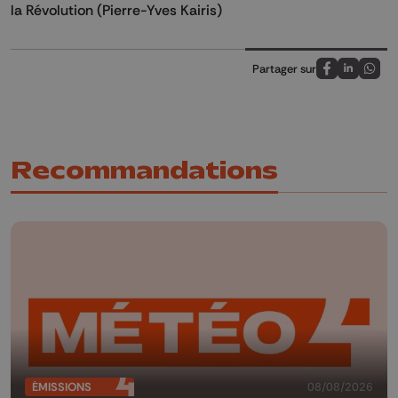
la Révolution (Pierre-Yves Kairis)
Partager sur
Partagez sur
Partagez 
Parta
Recommandations
ÉMISSIONS
08/08/2026