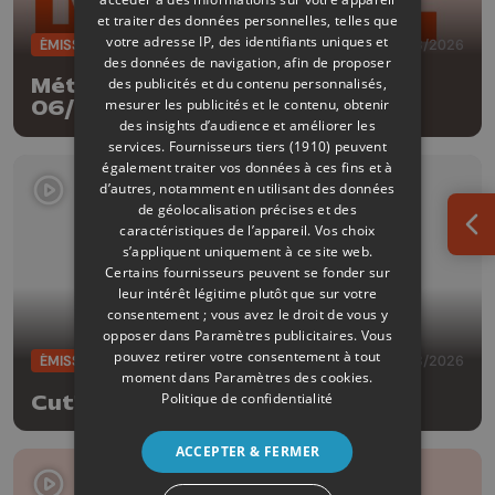
et traiter des données personnelles, telles que
votre adresse IP, des identifiants uniques et
ÉMISSIONS
06/08/2026
des données de navigation, afin de proposer
des publicités et du contenu personnalisés,
Météo Edition de la mi-journée -
mesurer les publicités et le contenu, obtenir
06/08/2026
des insights d’audience et améliorer les
services.
Fournisseurs tiers (1910)
peuvent
également traiter vos données à ces fins et à
d’autres, notamment en utilisant des données
de géolocalisation précises et des
caractéristiques de l’appareil. Vos choix
Ouv
s’appliquent uniquement à ce site web.
Certains fournisseurs peuvent se fonder sur
leur intérêt légitime plutôt que sur votre
consentement ; vous avez le droit de vous y
opposer dans
Paramètres publicitaires
. Vous
pouvez retirer votre consentement à tout
ÉMISSIONS
05/08/2026
moment dans
Paramètres des cookies
.
Politique de confidentialité
Cut!
ACCEPTER & FERMER