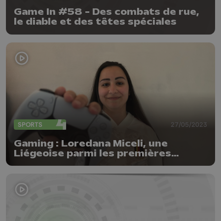
Game In #58 - Des combats de rue,
le diable et des têtes spéciales
SPORTS
27/05/2023
Gaming : Loredana Miceli, une
Liégeoise parmi les premières
eFlames