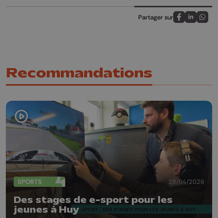
Partager sur
Partagez sur
Partagez 
Parta
Recommandations
SPORTS
28/04/2026
Des stages de e-sport pour les
jeunes à Huy