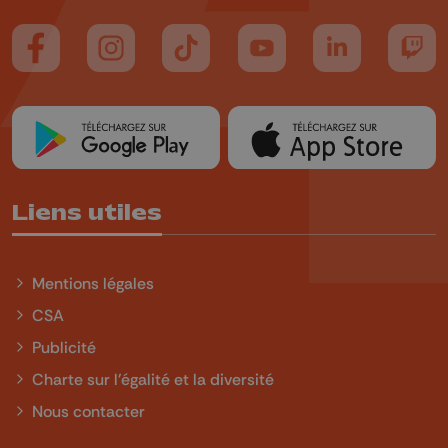
Suivez-nous sur FaceBook
Suivez-nous sur Instagram
Suivez-nous sur TikTok
Suivez-nous sur YouTube
Suivez-nous sur
Suiv
Liens utiles
Mentions légales
CSA
Publicité
Charte sur l'égalité et la diversité
Nous contacter