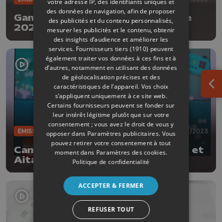
votre adresse IP, des identifiants uniques et
des données de navigation, afin de proposer
Game In #63 - Les jeux de l'année
des publicités et du contenu personnalisés,
2023 et des formations !
mesurer les publicités et le contenu, obtenir
des insights d’audience et améliorer les
services.
Fournisseurs tiers (1910)
peuvent
également traiter vos données à ces fins et à
d’autres, notamment en utilisant des données
de géolocalisation précises et des
caractéristiques de l’appareil. Vos choix
Ouv
s’appliquent uniquement à ce site web.
Certains fournisseurs peuvent se fonder sur
leur intérêt légitime plutôt que sur votre
consentement ; vous avez le droit de vous y
ÉMISSIONS
30/11/2023
opposer dans
Paramètres publicitaires
. Vous
pouvez retirer votre consentement à tout
Cam Pai : Spy x family, Maboroshi et
moment dans
Paramètres des cookies
.
Aitana !
Politique de confidentialité
ACCEPTER & FERMER
REFUSER TOUT