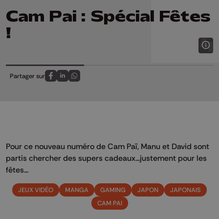
Cam Pai : Spécial Fêtes
!
Partager sur
Partagez sur FaceBook
Partagez sur LinkedIn
Partagez sur Whatsapp
Pour ce nouveau numéro de Cam Paï, Manu et David sont
partis chercher des supers cadeaux...justement pour les
fêtes...
JEUX VIDÉO
MANGA
GAMING
JAPON
JAPONAIS
CAM PAI