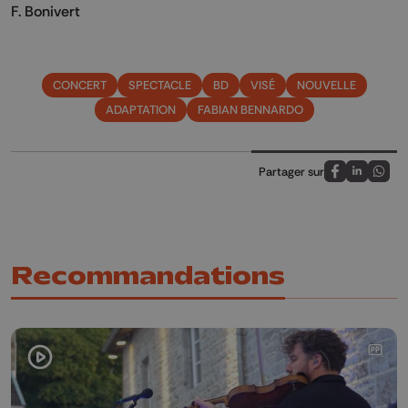
F. Bonivert
CONCERT
SPECTACLE
BD
VISÉ
NOUVELLE
ADAPTATION
FABIAN BENNARDO
Partager sur
Partagez sur
Partagez 
Parta
Recommandations