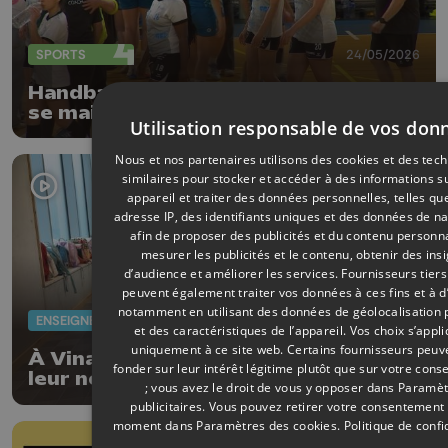
SPORTS
24/05/2026
Handball féminin : l'Union Beynoise
se maintient en D1 et envoie le
Utilisation responsable de vos don
Fémina Visé en D2 !
Nous et nos partenaires utilisons des cookies et des tec
similaires pour stocker et accéder à des informations s
appareil et traiter des données personnelles, telles qu
adresse IP, des identifiants uniques et des données de na
afin de proposer des publicités et du contenu personna
mesurer les publicités et le contenu, obtenir des ins
d’audience et améliorer les services.
Fournisseurs tiers
peuvent également traiter vos données à ces fins et à d
notamment en utilisant des données de géolocalisation 
ENSEIGNEMENT
11/05/2026
et des caractéristiques de l’appareil. Vos choix s’appl
uniquement à ce site web. Certains fournisseurs peuv
À Vinalmont, les élèves découvrent
fonder sur leur intérêt légitime plutôt que sur votre con
leur nouvelle école
; vous avez le droit de vous y opposer dans
Paramèt
publicitaires
. Vous pouvez retirer votre consentement 
moment dans
Paramètres des cookies
.
Politique de confi