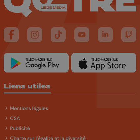
Suivez-nous sur FaceBook
Suivez-nous sur Instagram
Suivez-nous sur TikTok
Suivez-nous sur YouTube
Suivez-nous sur
Suiv
Liens utiles
Mentions légales
CSA
Publicité
Charte sur l'égalité et la diversité