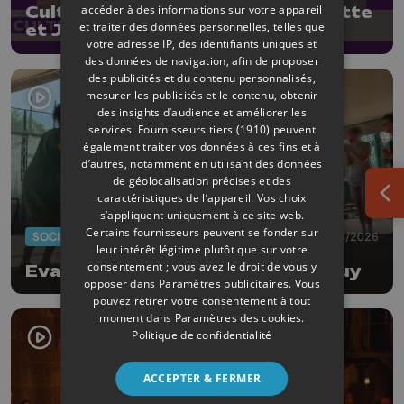
accéder à des informations sur votre appareil
CultureL avec les poétesses Lisette
et traiter des données personnelles, telles que
et Julie Lombé
votre adresse IP, des identifiants uniques et
des données de navigation, afin de proposer
des publicités et du contenu personnalisés,
mesurer les publicités et le contenu, obtenir
des insights d’audience et améliorer les
services.
Fournisseurs tiers (1910)
peuvent
également traiter vos données à ces fins et à
d’autres, notamment en utilisant des données
de géolocalisation précises et des
caractéristiques de l’appareil. Vos choix
Ouv
s’appliquent uniquement à ce site web.
Certains fournisseurs peuvent se fonder sur
SOCIÉTÉ
20/06/2026
leur intérêt légitime plutôt que sur votre
consentement ; vous avez le droit de vous y
Evasion musicale à la prison de Huy
opposer dans
Paramètres publicitaires
. Vous
pouvez retirer votre consentement à tout
moment dans
Paramètres des cookies
.
Politique de confidentialité
ACCEPTER & FERMER