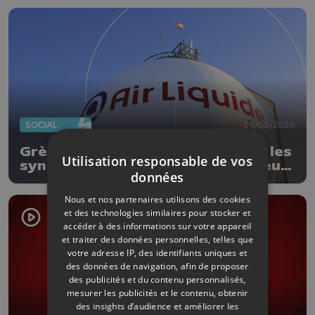
SOCIAL
19/05/2026
Grève chez Air Liquide à Seraing, les
Utilisation responsable de vos
syndicats dénoncent un double jeu
données
de la direction : « Les travailleurs
n’apprécient pas »
Nous et nos partenaires utilisons des cookies
et des technologies similaires pour stocker et
accéder à des informations sur votre appareil
et traiter des données personnelles, telles que
votre adresse IP, des identifiants uniques et
des données de navigation, afin de proposer
des publicités et du contenu personnalisés,
mesurer les publicités et le contenu, obtenir
des insights d’audience et améliorer les