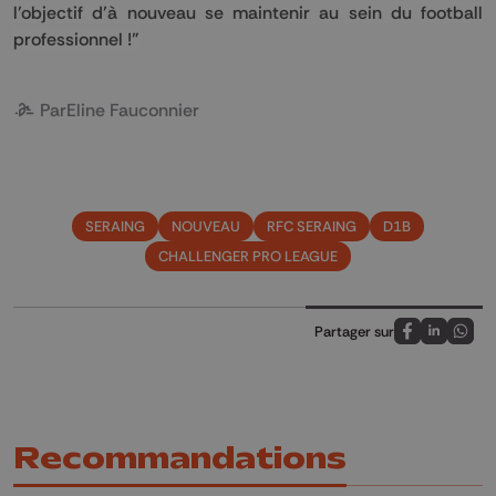
l’objectif d’à nouveau se maintenir au sein du football
professionnel !"
Par
Eline Fauconnier
SERAING
NOUVEAU
RFC SERAING
D1B
CHALLENGER PRO LEAGUE
Partager sur
Partagez sur
Partagez 
Parta
Recommandations