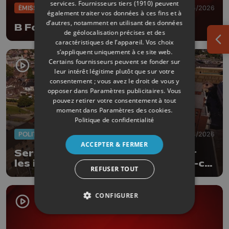
services.
Fournisseurs tiers (1910)
peuvent
ÉMISSIONS
04/05/2026
également traiter vos données à ces fins et à
d’autres, notamment en utilisant des données
B Foot
de géolocalisation précises et des
caractéristiques de l’appareil. Vos choix
Ouv
s’appliquent uniquement à ce site web.
Certains fournisseurs peuvent se fonder sur
leur intérêt légitime plutôt que sur votre
consentement ; vous avez le droit de vous y
opposer dans
Paramètres publicitaires
. Vous
pouvez retirer votre consentement à tout
moment dans
Paramètres des cookies
.
Politique de confidentialité
POLITIQUE
29/04/2026
ACCEPTER & FERMER
Seraing multiplie par 6 la taxe sur
les immeubles à la l'abandon : est-ce
REFUSER TOUT
un succès ?
CONFIGURER