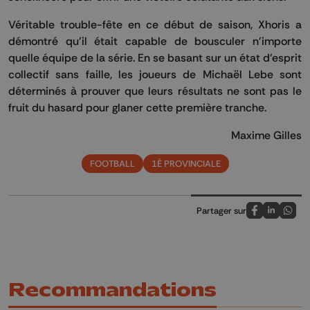
Véritable trouble-fête en ce début de saison, Xhoris a
démontré qu'il était capable de bousculer n'importe
quelle équipe de la série. En se basant sur un état d’esprit
collectif sans faille, les joueurs de Michaël Lebe sont
déterminés à prouver que leurs résultats ne sont pas le
fruit du hasard pour glaner cette première tranche.
Maxime Gilles
FOOTBALL
1È PROVINCIALE
Partager sur
Partagez sur
Partagez 
Parta
Recommandations