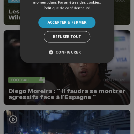
SOCIÉTÉ
20/07/2026
moment dans
Paramètres des cookies
.
Politique de confidentialité
Les gens du voyage ont quitté
Wihogne
ACCEPTER & FERMER
REFUSER TOUT
CONFIGURER
FOOTBALL
09/07/2026
Diego Moreira : " Il faudra se montrer
agressifs face à l'Espagne "