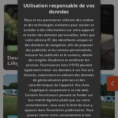
Utilisation responsable de vos
données
Nous et nos partenaires utilisons des cookies
et des technologies similaires pour stocker et
accéder à des informations sur votre appareil
et traiter des données personnelles, telles que
votre adresse IP, des identifiants uniques et
des données de navigation, afin de proposer
FOOTBALL
23/07/2026
des publicités et du contenu personnalisés,
mesurer les publicités et le contenu, obtenir
Deux nouvelles arrivées au RFC
des insights d’audience et améliorer les
Liège
services.
Fournisseurs tiers (1910)
peuvent
également traiter vos données à ces fins et à
d’autres, notamment en utilisant des données
de géolocalisation précises et des
caractéristiques de l’appareil. Vos choix
Ouv
s’appliquent uniquement à ce site web.
Certains fournisseurs peuvent se fonder sur
leur intérêt légitime plutôt que sur votre
consentement ; vous avez le droit de vous y
opposer dans
Paramètres publicitaires
. Vous
pouvez retirer votre consentement à tout