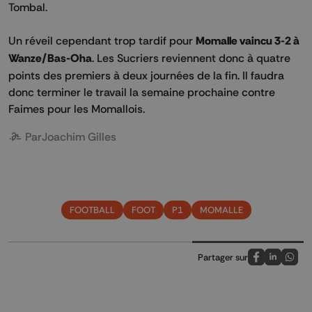
Tombal.
Un réveil cependant trop tardif pour
Momalle vaincu 3-2 à
Wanze/Bas-Oha
. Les Sucriers reviennent donc à quatre
points des premiers à deux journées de la fin. Il faudra
donc terminer le travail la semaine prochaine contre
Faimes pour les Momallois.
Par
Joachim Gilles
FOOTBALL
FOOT
P1
MOMALLE
Partager sur
Partagez sur
Partagez 
Parta