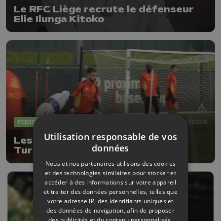
Le RFC Liège recrute le défenseur
Elie Ilunga Kitoko
FOOTBALL
27/07/2026
Utilisation responsable de vos
Les Diables Rouges défieront la
données
Turquie le 2 octobre à Liège
Nous et nos partenaires utilisons des cookies
et des technologies similaires pour stocker et
accéder à des informations sur votre appareil
et traiter des données personnelles, telles que
votre adresse IP, des identifiants uniques et
des données de navigation, afin de proposer
des publicités et du contenu personnalisés,