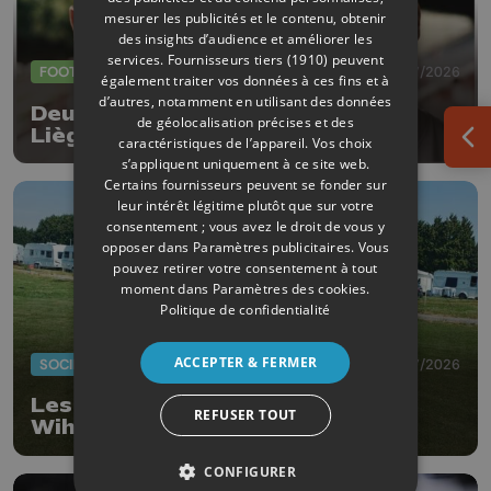
mesurer les publicités et le contenu, obtenir
des insights d’audience et améliorer les
services.
Fournisseurs tiers (1910)
peuvent
FOOTBALL
23/07/2026
également traiter vos données à ces fins et à
d’autres, notamment en utilisant des données
Deux nouvelles arrivées au RFC
de géolocalisation précises et des
Liège
caractéristiques de l’appareil. Vos choix
Ouv
s’appliquent uniquement à ce site web.
Certains fournisseurs peuvent se fonder sur
leur intérêt légitime plutôt que sur votre
consentement ; vous avez le droit de vous y
opposer dans
Paramètres publicitaires
. Vous
pouvez retirer votre consentement à tout
moment dans
Paramètres des cookies
.
Politique de confidentialité
ACCEPTER & FERMER
SOCIÉTÉ
20/07/2026
Les gens du voyage ont quitté
REFUSER TOUT
Wihogne
CONFIGURER