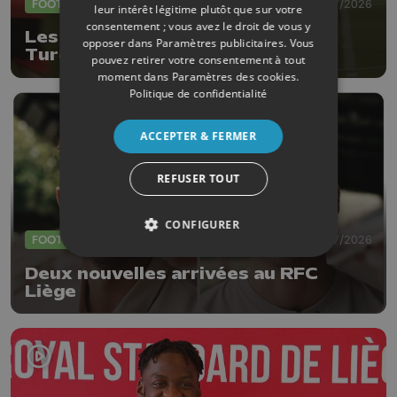
FOOTBALL
27/07/2026
leur intérêt légitime plutôt que sur votre
consentement ; vous avez le droit de vous y
Les Diables Rouges défieront la
opposer dans
Paramètres publicitaires
. Vous
Turquie le 2 octobre à Liège
pouvez retirer votre consentement à tout
moment dans
Paramètres des cookies
.
Politique de confidentialité
ACCEPTER & FERMER
REFUSER TOUT
CONFIGURER
FOOTBALL
23/07/2026
Deux nouvelles arrivées au RFC
Liège