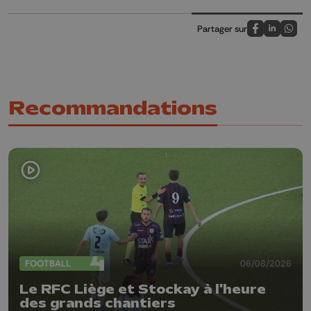
Partager sur
Partagez sur
Partagez 
Parta
Recommandations
FOOTBALL
06/08/2026
Le RFC Liège et Stockay à l'heure
des grands chantiers