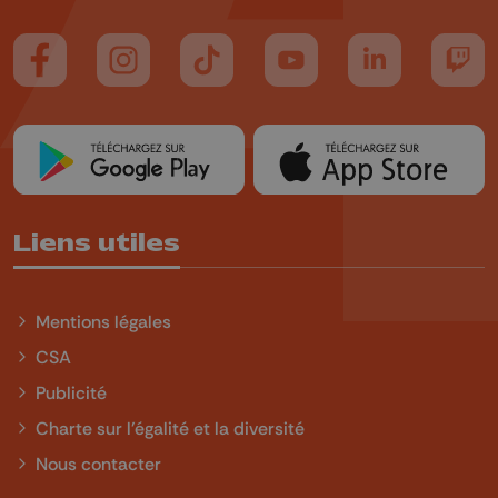
Suivez-nous sur FaceBook
Suivez-nous sur Instagram
Suivez-nous sur TikTok
Suivez-nous sur YouTube
Suivez-nous sur
Suiv
Liens utiles
Mentions légales
CSA
Publicité
Charte sur l'égalité et la diversité
Nous contacter