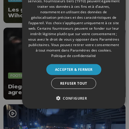
services.
Fournisseurs tiers (1910)
peuvent également
traiter vos données à ces fins et à d’autres,
Les gens du voyage ont quitté
notamment en utilisant des données de
Wihogne
géolocalisation précises et des caractéristiques de
l’appareil. Vos choix s’appliquent uniquement à ce site
web. Certains fournisseurs peuvent se fonder sur leur
intérêt légitime plutôt que sur votre consentement ;
vous avez le droit de vous y opposer dans
Paramètres
publicitaires
. Vous pouvez retirer votre consentement
à tout moment dans
Paramètres des cookies
.
Politique de confidentialité
ACCEPTER & FERMER
FOOTBALL
09/07/2026
REFUSER TOUT
Diego Moreira : " Il faudra se montrer
agressifs face à l'Espagne "
CONFIGURER