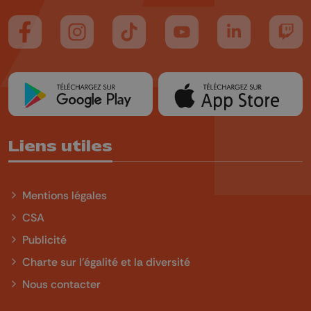
Suivez-nous sur FaceBook
Suivez-nous sur Instagram
Suivez-nous sur TikTok
Suivez-nous sur YouTube
Suivez-nous sur
Suiv
Liens utiles
Mentions légales
CSA
Publicité
Charte sur l'égalité et la diversité
Nous contacter