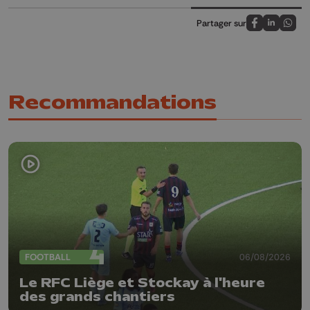
Partager sur
Partagez sur
Partagez 
Parta
Recommandations
FOOTBALL
06/08/2026
Le RFC Liège et Stockay à l'heure
des grands chantiers