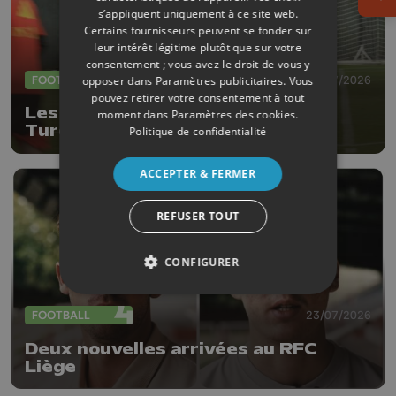
Ouv
s’appliquent uniquement à ce site web.
Certains fournisseurs peuvent se fonder sur
leur intérêt légitime plutôt que sur votre
consentement ; vous avez le droit de vous y
FOOTBALL
27/07/2026
opposer dans
Paramètres publicitaires
. Vous
pouvez retirer votre consentement à tout
Les Diables Rouges défieront la
moment dans
Paramètres des cookies
.
Turquie le 2 octobre à Liège
Politique de confidentialité
ACCEPTER & FERMER
REFUSER TOUT
CONFIGURER
FOOTBALL
23/07/2026
Deux nouvelles arrivées au RFC
Liège