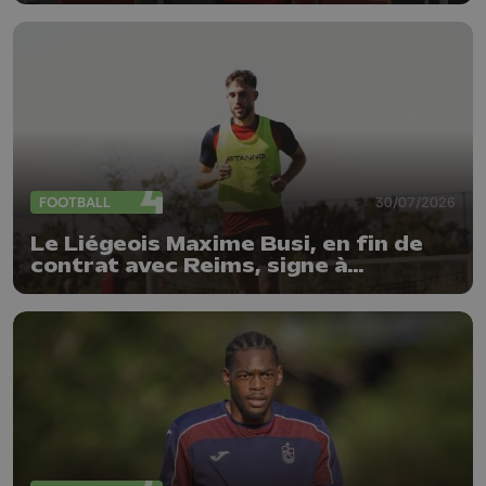
FOOTBALL
30/07/2026
Le Liégeois Maxime Busi, en fin de
contrat avec Reims, signe à
l'Antwerp