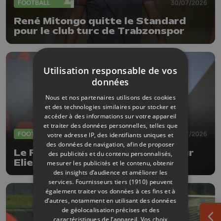
FOOTBALL
30/07/2026
René Mitongo quitte le Standard
pour le club turc de Trabzonspor
Utilisation responsable de vos
données
Nous et nos partenaires utilisons des cookies
et des technologies similaires pour stocker et
accéder à des informations sur votre appareil
et traiter des données personnelles, telles que
FOOTBALL
30/07/2026
votre adresse IP, des identifiants uniques et
des données de navigation, afin de proposer
Le RFC Liège recrute le défenseur
des publicités et du contenu personnalisés,
Elie Ilunga Kitoko
mesurer les publicités et le contenu, obtenir
des insights d’audience et améliorer les
services.
Fournisseurs tiers (1910)
peuvent
également traiter vos données à ces fins et à
d’autres, notamment en utilisant des données
de géolocalisation précises et des
caractéristiques de l’appareil. Vos choix