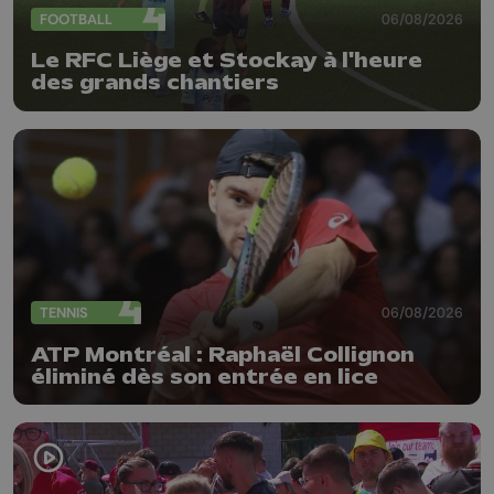
FOOTBALL
06/08/2026
Le RFC Liège et Stockay à l'heure
des grands chantiers
TENNIS
06/08/2026
ATP Montréal : Raphaël Collignon
éliminé dès son entrée en lice