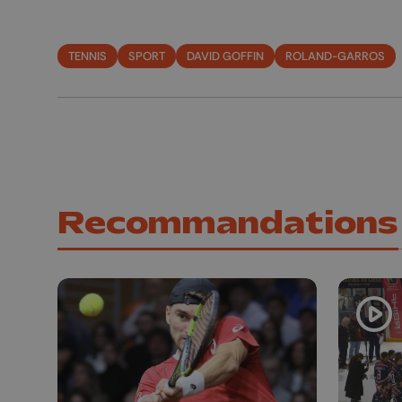
TENNIS
SPORT
DAVID GOFFIN
ROLAND-GARROS
Recommandations