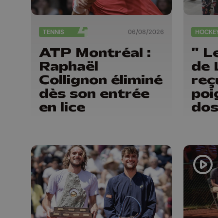
TENNIS
06/08/2026
HOCKE
ATP Montréal :
" L
Raphaël
de 
Collignon éliminé
reç
dès son entrée
poi
en lice
dos