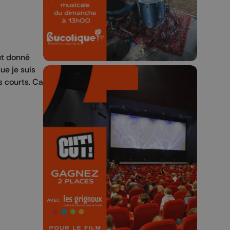
23h59.
out donné
ue je suis
s courts. Ca
🎬 Concours CUT x
Les Grignoux ✨
Concours permanent - 2 places à
gagner chaque semaine !