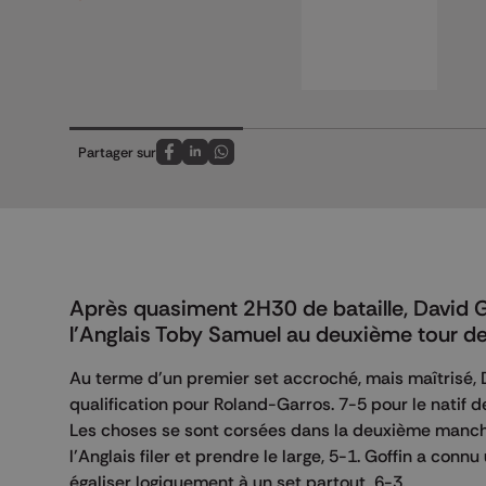
Partager sur
Partagez sur FaceBook
Partagez sur LinkedIn
Partagez sur Whatsapp
Après quasiment 2H30 de bataille, David Gof
l'Anglais Toby Samuel au deuxième tour des 
Au terme d'un premier set accroché, mais maîtrisé, 
qualification pour Roland-Garros. 7-5 pour le natif 
Les choses se sont corsées dans la deuxième manche.
l'Anglais filer et prendre le large, 5-1. Goffin a conn
égaliser logiquement à un set partout, 6-3.