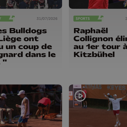
Y
31/07/2026
SPORTS
es Bulldogs
Raphaël
Liège ont
Collignon él
u un coup de
au 1er tour 
gnard dans le
Kitzbühel
 "