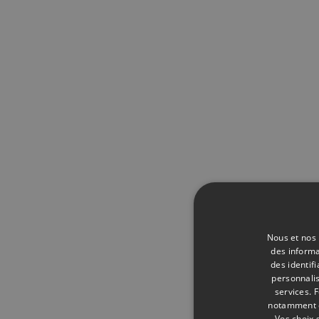
Nous et nos 
des informa
des identif
personnalis
services.
F
notamment en
Vos choix 