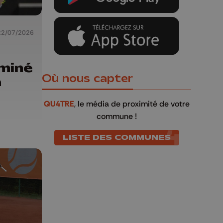
22/07/2026
iminé
Où nous capter
à
QU4TRE
, le média de proximité de votre
commune !
LISTE DES COMMUNES