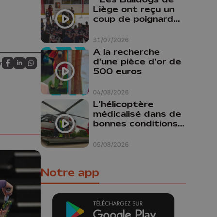
Liège ont reçu un
coup de poignard
dans le dos "
31/07/2026
A la recherche
d'une pièce d'or de
r
Partagez sur FaceBook
Partagez sur LinkedIn
Partagez sur Whatsapp
500 euros
04/08/2026
L'hélicoptère
médicalisé dans de
bonnes conditions à
Oupeye
05/08/2026
Notre app