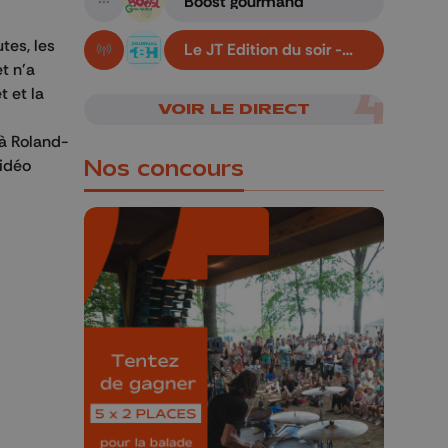
Boost gourmand
A suivre
tes, les
Le JT Edition du soir -
En live!
06/08/2026
t n'a
t et la
VOIR LE DIRECT
 à Roland-
Nos concours
vidéo
🎁 Gagnez 5x2
places pour le
Bucolique Ferrières
Festival 🌿🎶
Concours valable jusqu'au 9 août,