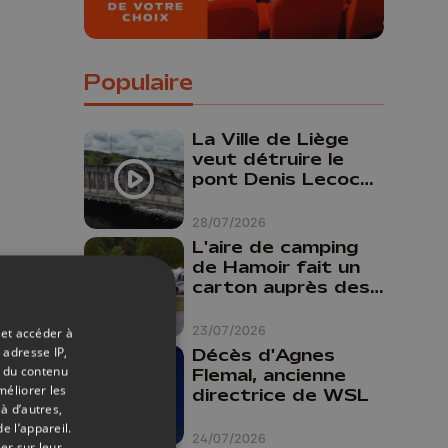
Populaire
La Ville de Liège
veut détruire le
pont Denis Lecocq
mais manque de
budget pour le
28/07/2026
faire
L'aire de camping
de Hamoir fait un
carton auprès des
touristes
23/07/2026
 et accéder à
 adresse IP,
Décès d'Agnes
t du contenu
Flemal, ancienne
méliorer les
directrice de WSL
à d’autres,
e l’appareil.
24/07/2026
er sur leur