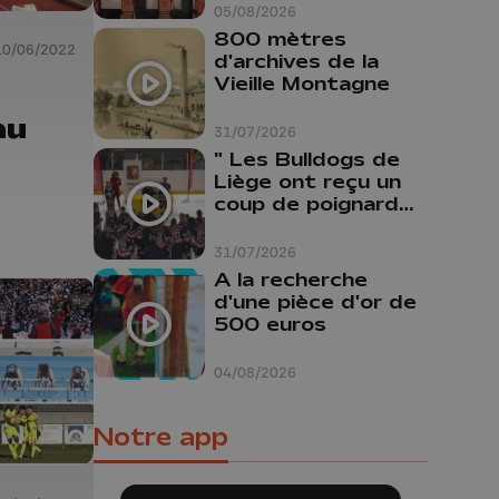
Liège
05/08/2026
800 mètres
10/06/2022
d'archives de la
Vieille Montagne
au
31/07/2026
" Les Bulldogs de
Liège ont reçu un
coup de poignard
dans le dos "
31/07/2026
A la recherche
d'une pièce d'or de
500 euros
04/08/2026
Notre app