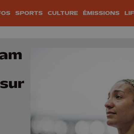
FOS
SPORTS
CULTURE
ÉMISSIONS
LI
iam
sur