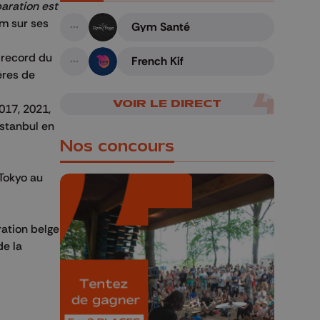
paration est
am sur ses
Gym Santé
A suivre
 record du
French Kif
A suivre
ères de
VOIR LE DIRECT
017, 2021,
Istanbul en
Nos concours
Tokyo au
ration belge
de la
🎁 Gagnez 5x2
places pour le
Bucolique Ferrières
Festival 🌿🎶