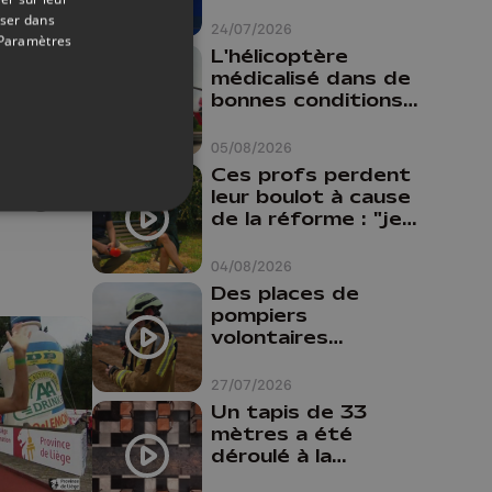
oser dans
24/07/2026
Paramètres
L'hélicoptère
19/07/2022
médicalisé dans de
bonnes conditions à
Oupeye
: "Je
05/08/2026
Nafi
Ces profs perdent
aire"
leur boulot à cause
de la réforme : "je
travaillais bien plus
comme prof que
04/08/2026
comme
Des places de
pharmacienne"
pompiers
volontaires
disponibles en
province de Liège :
27/07/2026
"Un citoyen qui
Un tapis de 33
n'est formé ne
mètres a été
peut pas nous
déroulé à la
aider"
Cathédrale de