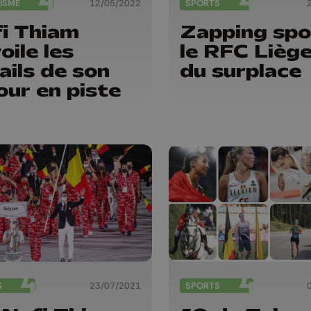
ISME
12/05/2022
SPORTS
i Thiam
Zapping spor
oile les
le RFC Liège
ails de son
du surplace
our en piste
S
23/07/2021
SPORTS