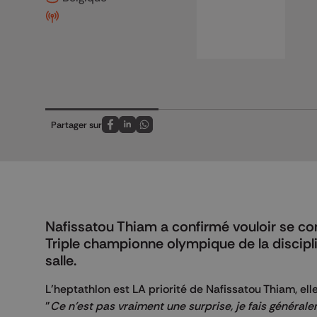
Partager sur
Partagez sur FaceBook
Partagez sur LinkedIn
Partagez sur Whatsapp
Nafissatou Thiam a confirmé vouloir se co
Triple championne olympique de la discipline
salle.
L'heptathlon est LA priorité de Nafissatou Thiam, e
"
Ce n'est pas vraiment une surprise, je fais générale