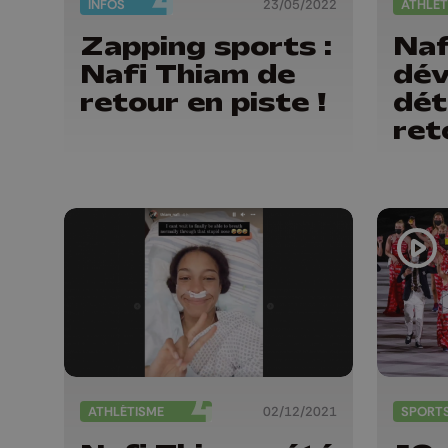
INFOS
23/05/2022
ATHLÉT
Zapping sports :
Naf
Nafi Thiam de
dév
retour en piste !
dét
ret
ATHLÉTISME
02/12/2021
SPORT