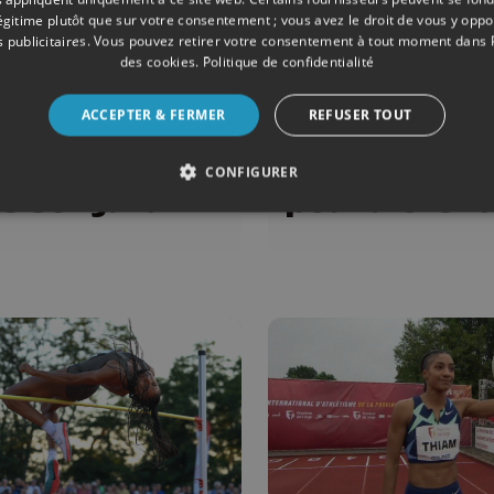
légitime plutôt que sur votre consentement ; vous avez le droit de vous y opp
 publicitaires
. Vous pouvez retirer votre consentement à tout moment dans
des cookies
.
Politique de confidentialité
ISME
13/07/2023
ATHLÉTISME
ting de
Roger
ACCEPTER & FERMER
REFUSER TOUT
ge : Nafi
Lespagnard 
am a sauté
savais que 
CONFIGURER
s son jardin
pouvait le f