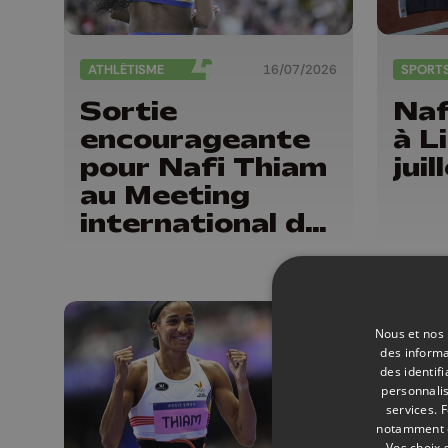
ATHLÉTISME
16/07/2026
SPORT
Sortie
Naf
encourageante
à L
pour Nafi Thiam
juil
au Meeting
international de
la Province de
Liège
Nous et nos 
des informa
des identif
personnalis
services.
F
notamment en
Vos choix 