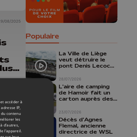
29/08/2025
Populaire
is
La Ville de Liège
ts
veut détruire le
pont Denis Lecocq
lus
mais manque de
n)
budget pour le
28/07/2026
faire
L'aire de camping
de Hamoir fait un
carton auprès des
 et accéder à
touristes
 adresse IP,
23/07/2026
t du contenu
Décès d'Agnes
méliorer les
Flemal, ancienne
à d’autres,
e l’appareil.
directrice de WSL
er sur leur