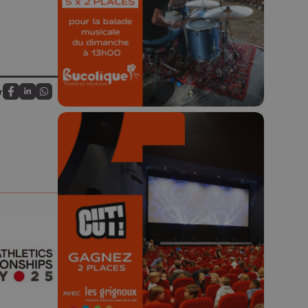
Concours valable jusqu'au 9 août,
23h59.
r
Partagez sur FaceBook
Partagez sur LinkedIn
Partagez sur Whatsapp
🎬 Concours CUT x
Les Grignoux ✨
Concours permanent - 2 places à
gagner chaque semaine !