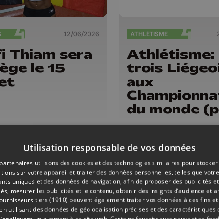
S
12/06/2026
ATHLÉTISME
i Thiam sera
Athlétisme:
iège le 15
trois Liégeo
let
aux
Championna
du monde (p
2 d'adoptio
Utilisation responsable de vos données
partenaires utilisons des cookies et des technologies similaires pour stocker
tions sur votre appareil et traiter des données personnelles, telles que votre
iants uniques et des données de navigation, afin de proposer des publicités e
és, mesurer les publicités et le contenu, obtenir des insights d’audience et a
ournisseurs tiers (1910)
peuvent également traiter vos données à ces fins et 
 utilisant des données de géolocalisation précises et des caractéristiques d
s’appliquent uniquement à ce site web. Certains fournisseurs peuvent se fond