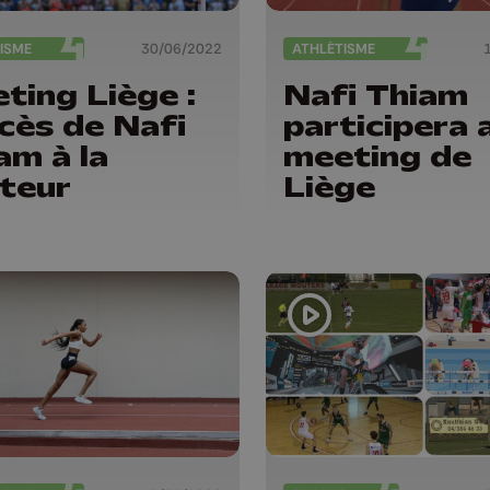
ISME
30/06/2022
ATHLÉTISME
ting Liège :
Nafi Thiam
cès de Nafi
participera 
am à la
meeting de
teur
Liège