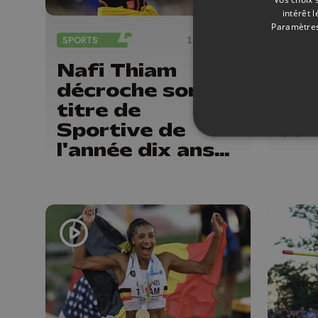
intérêt 
Paramètres
SPORTS
13/01/2025
ATHLÉT
Nafi Thiam
Mee
décroche son 5e
Liè
titre de
Thi
Sportive de
dan
l'année dix ans
après le premier