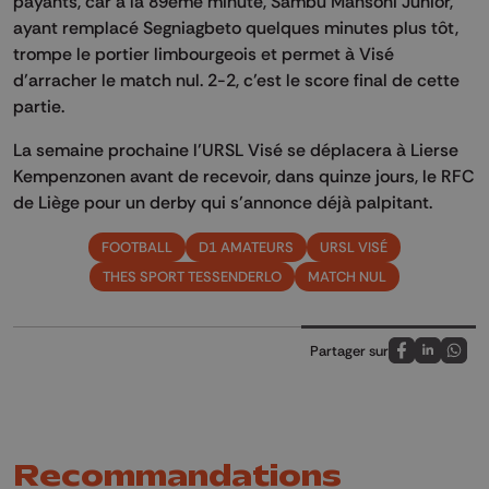
payants, car à la 89ème minute, Sambu Mansoni Junior,
ayant remplacé Segniagbeto quelques minutes plus tôt,
trompe le portier limbourgeois et permet à Visé
d’arracher le match nul. 2-2, c’est le score final de cette
partie.
La semaine prochaine l’URSL Visé se déplacera à Lierse
Kempenzonen
avant de recevoir, dans quinze jours, le RFC
de Liège pour un derby qui s’annonce déjà palpitant.
FOOTBALL
D1 AMATEURS
URSL VISÉ
THES SPORT TESSENDERLO
MATCH NUL
Partager sur
Partagez sur
Partagez 
Parta
Recommandations