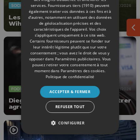
services.
Fournisseurs tiers (1910)
peuvent
SOCIÉTÉ
20/07/2026
également traiter vos données à ces fins et à
Les gens du voyage ont quitté
d’autres, notamment en utilisant des données
Wihogne
de géolocalisation précises et des
caractéristiques de l’appareil. Vos choix
Ouv
s’appliquent uniquement à ce site web.
Certains fournisseurs peuvent se fonder sur
leur intérêt légitime plutôt que sur votre
consentement ; vous avez le droit de vous y
opposer dans
Paramètres publicitaires
. Vous
pouvez retirer votre consentement à tout
moment dans
Paramètres des cookies
.
Politique de confidentialité
FOOTBALL
09/07/2026
ACCEPTER & FERMER
Diego Moreira : " Il faudra se montrer
agressifs face à l'Espagne "
REFUSER TOUT
CONFIGURER