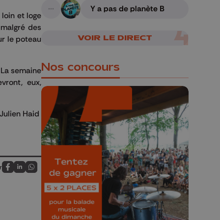
Y a pas de planète B
A suivre
loin et loge
 malgré des
VOIR LE DIRECT
ur le poteau
Nos concours
. La semaine
vront, eux,
Julien Haid
🎁 Gagnez 5x2
places pour le
Bucolique Ferrières
r
Festival 🌿🎶
Partagez sur FaceBook
Partagez sur LinkedIn
Partagez sur Whatsapp
Concours valable jusqu'au 9 août,
23h59.