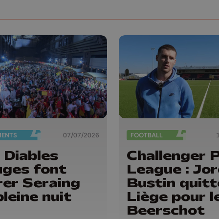
MENTS
07/07/2026
FOOTBALL
 Diables
Challenger 
ges font
League : Jo
rer Seraing
Bustin quitt
pleine nuit
Liège pour l
Beerschot