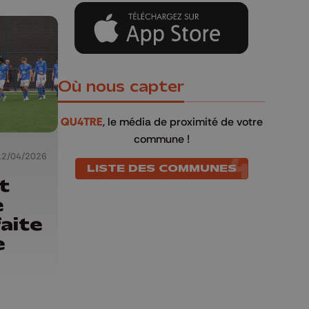
Où nous capter
QU4TRE
, le média de proximité de votre
commune !
12/04/2026
LISTE DES COMMUNES
t
e
aite
e