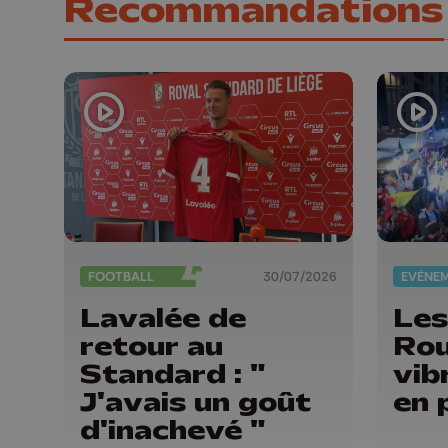
Recommandations
FOOTBALL
30/07/2026
EVÈNE
Lavalée de
Les
retour au
Rou
Standard : "
vib
J'avais un goût
en 
d'inachevé "