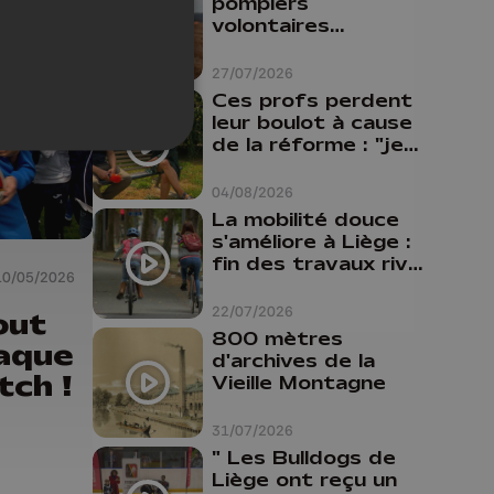
pompiers
volontaires
disponibles en
province de Liège :
27/07/2026
"Un citoyen qui
Ces profs perdent
n'est formé ne
leur boulot à cause
peut pas nous
de la réforme : "je
aider"
travaillais bien plus
comme prof que
04/08/2026
comme
La mobilité douce
pharmacienne"
s'améliore à Liège :
fin des travaux rive
10/05/2026
gauche, pistes
cyclo-piétonnes
22/07/2026
out
Avroy et
800 mètres
raque
Guillemins...
d'archives de la
tch !
Vieille Montagne
31/07/2026
" Les Bulldogs de
Liège ont reçu un