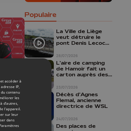
Populaire
La Ville de Liège
veut détruire le
pont Denis Lecocq
mais manque de
budget pour le
28/07/2026
faire
L'aire de camping
de Hamoir fait un
carton auprès des
29/05/2026
touristes
 et accéder à
 adresse IP,
23/07/2026
t du contenu
Décès d'Agnes
ard
méliorer les
Flemal, ancienne
à d’autres,
directrice de WSL
e l’appareil.
er sur leur
24/07/2026
oser dans
Des places de
Paramètres