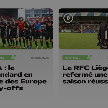
ALL
04/05/2026
FOOTBALL
 : le
Le RFC Lièg
ndard en
refermé une
e des Europe
saison réuss
y-offs