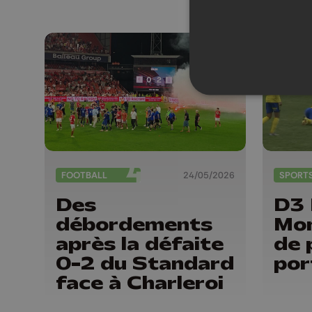
FOOTBALL
24/05/2026
SPORT
Des
D3 
débordements
Mom
après la défaite
de 
0-2 du Standard
por
face à Charleroi