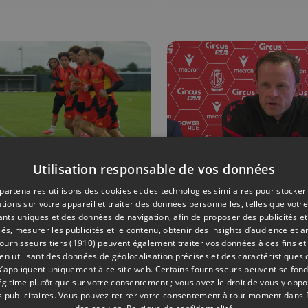
Utilisation responsable de vos données
ONS
09/06/2026
FOOTBALL
partenaires utilisons des cookies et des technologies similaires pour stocker
tions sur votre appareil et traiter des données personnelles, telles que votre
dit tout avec
Standard :
iants uniques et des données de navigation, afin de proposer des publicités e
 Diables
Vincent Euv
és, mesurer les publicités et le contenu, obtenir des insights d’audience et a
ournisseurs tiers (1910)
peuvent également traiter vos données à ces fins et 
uges
prolonge
 utilisant des données de géolocalisation précises et des caractéristiques d
jusqu'en juin
s’appliquent uniquement à ce site web. Certains fournisseurs peuvent se fond
2028
légitime plutôt que sur votre consentement ; vous avez le droit de vous y opp
 publicitaires
. Vous pouvez retirer votre consentement à tout moment dans
des cookies
.
Politique de confidentialité