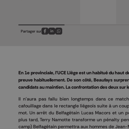
Partager sur
Partagez sur FaceBook
Partagez sur LinkedIn
Partagez sur Whatsapp
En 1e provinciale, l'UCE LIège est un habitué du haut de
preuve habituellement. De son côté, Beaufays surprend
candidats au maintien. La confrontation des deux sur 
Il n'aura pas fallu bien longtemps dans ce match 
cafouillage dans le rectangle liégeois suite à un cou
mot. Un arrêt du Belfagétain Lucas Macors et un p
plus tard, Terry Namotte transforme un pénalty per
camp) Belfagétain permettra aux hommes de Jean-