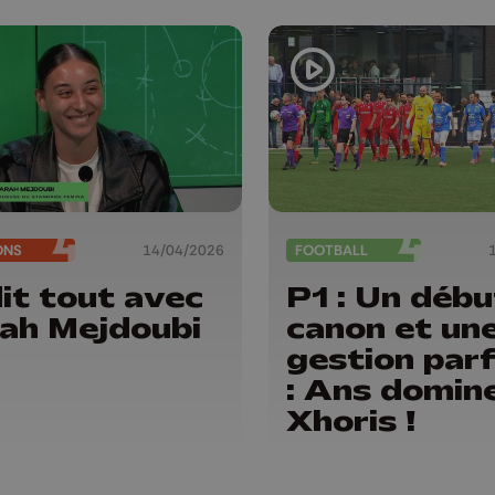
ONS
14/04/2026
FOOTBALL
dit tout avec
P1 : Un débu
ah Mejdoubi
canon et un
gestion parf
: Ans domin
Xhoris !