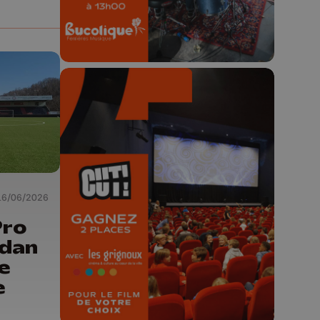
🎬 Concours CUT x
Les Grignoux ✨
16/06/2026
Concours permanent - 2 places à
Pro
gagner chaque semaine !
rdan
e
e