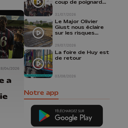
coup de poignard
dans le dos "
31/07/2026
Le Major Olivier
Giust nous éclaire
sur les risques
d'incendie en
Belgique : "Un
29/07/2026
incendie comme en
La foire de Huy est
Gironde ne pourrait
de retour
pas avoir lieu chez
nous"
28/04/2026
03/08/2026
e a
Notre app
ie