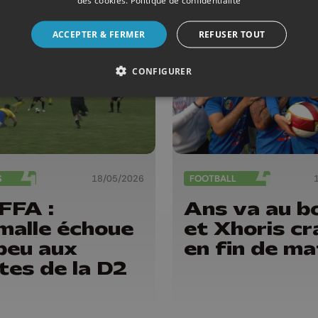
ACCEPTER & FERMER
REFUSER TOUT
CONFIGURER
S
18/05/2026
FOOTBALL
FFA :
Ans va au b
alle échoue
et Xhoris c
peu aux
en fin de ma
tes de la D2