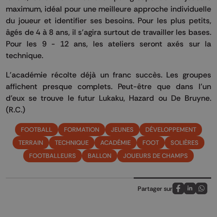
maximum, idéal pour une meilleure approche individuelle
du joueur et identifier ses besoins. Pour les plus petits,
âgés de 4 à 8 ans, il s'agira surtout de travailler les bases.
Pour les 9 - 12 ans, les ateliers seront axés sur la
technique.
L'académie récolte déjà un franc succès. Les groupes
affichent presque complets. Peut-être que dans l'un
d'eux se trouve le futur Lukaku, Hazard ou De Bruyne.
(R.C.)
FOOTBALL
FORMATION
JEUNES
DÉVELOPPEMENT
TERRAIN
TECHNIQUE
ACADÉMIE
FOOT
SOLIÈRES
FOOTBALLEURS
BALLON
JOUEURS DE CHAMPS
Partager sur
Partagez sur
Partagez 
Parta