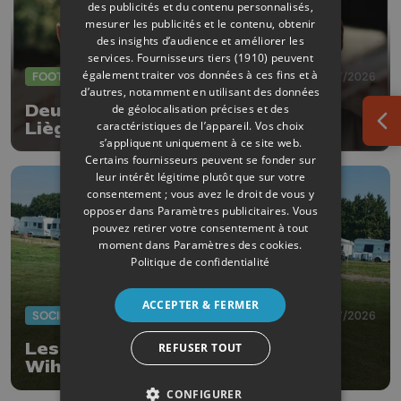
des publicités et du contenu personnalisés,
mesurer les publicités et le contenu, obtenir
des insights d’audience et améliorer les
services.
Fournisseurs tiers (1910)
peuvent
également traiter vos données à ces fins et à
FOOTBALL
23/07/2026
d’autres, notamment en utilisant des données
Deux nouvelles arrivées au RFC
de géolocalisation précises et des
caractéristiques de l’appareil. Vos choix
Liège
Ouv
s’appliquent uniquement à ce site web.
Certains fournisseurs peuvent se fonder sur
leur intérêt légitime plutôt que sur votre
consentement ; vous avez le droit de vous y
opposer dans
Paramètres publicitaires
. Vous
pouvez retirer votre consentement à tout
moment dans
Paramètres des cookies
.
Politique de confidentialité
ACCEPTER & FERMER
SOCIÉTÉ
20/07/2026
Les gens du voyage ont quitté
REFUSER TOUT
Wihogne
CONFIGURER