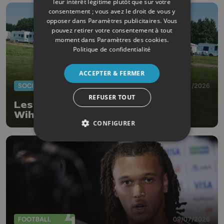
leur intérêt légitime plutôt que sur votre
consentement ; vous avez le droit de vous y
opposer dans
Paramètres publicitaires
. Vous
pouvez retirer votre consentement à tout
moment dans
Paramètres des cookies
.
Politique de confidentialité
ACCEPTER & FERMER
SOCIÉTÉ
20/07/2026
REFUSER TOUT
Les gens du voyage ont quitté
Wihogne
CONFIGURER
FOOTBALL
09/07/2026