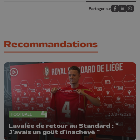
Partager sur
Partagez sur
Partagez 
Parta
Recommandations
FOOTBALL
30/07/2026
Lavalée de retour au Standard : "
J'avais un goût d'inachevé "