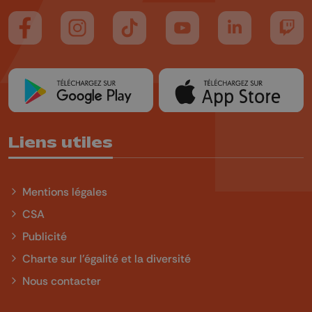
Suivez-nous sur FaceBook
Suivez-nous sur Instagram
Suivez-nous sur TikTok
Suivez-nous sur YouTube
Suivez-nous sur
Suiv
Liens utiles
Mentions légales
CSA
Publicité
Charte sur l'égalité et la diversité
Nous contacter