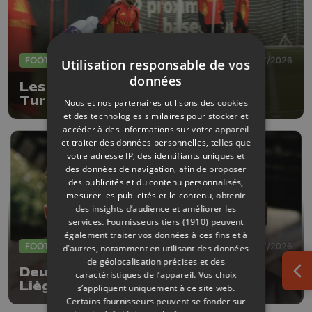
FOOTBALL
27/07/2026
Utilisation responsable de vos
données
Les Diables Rouges défieront la
Turquie le 2 octobre à Liège
Nous et nos partenaires utilisons des cookies
et des technologies similaires pour stocker et
accéder à des informations sur votre appareil
et traiter des données personnelles, telles que
votre adresse IP, des identifiants uniques et
des données de navigation, afin de proposer
des publicités et du contenu personnalisés,
mesurer les publicités et le contenu, obtenir
des insights d’audience et améliorer les
services.
Fournisseurs tiers (1910)
peuvent
également traiter vos données à ces fins et à
FOOTBALL
23/07/2026
d’autres, notamment en utilisant des données
de géolocalisation précises et des
Deux nouvelles arrivées au RFC
caractéristiques de l’appareil. Vos choix
Ouv
Liège
s’appliquent uniquement à ce site web.
Certains fournisseurs peuvent se fonder sur