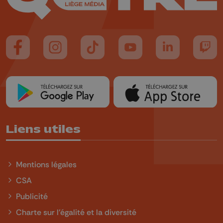
Suivez-nous sur FaceBook
Suivez-nous sur Instagram
Suivez-nous sur TikTok
Suivez-nous sur YouTube
Suivez-nous sur
Suiv
Liens utiles
Mentions légales
CSA
Publicité
Charte sur l'égalité et la diversité