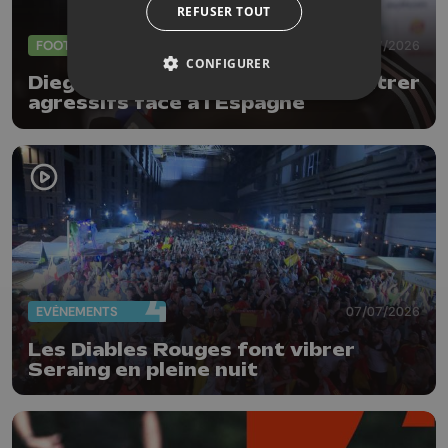
REFUSER TOUT
FOOTBALL
09/07/2026
CONFIGURER
Diego Moreira : " Il faudra se montrer
agressifs face à l'Espagne "
EVÈNEMENTS
07/07/2026
Les Diables Rouges font vibrer
Seraing en pleine nuit