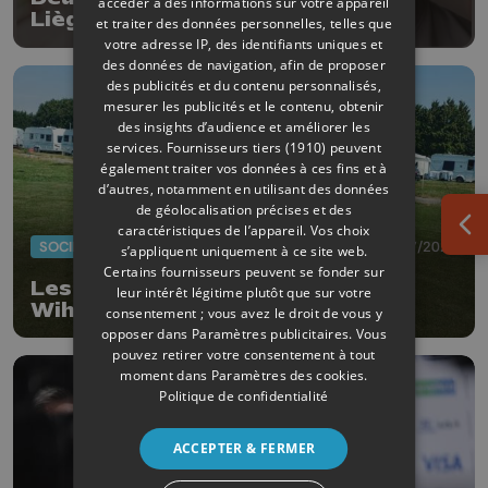
accéder à des informations sur votre appareil
Liège
et traiter des données personnelles, telles que
votre adresse IP, des identifiants uniques et
des données de navigation, afin de proposer
des publicités et du contenu personnalisés,
mesurer les publicités et le contenu, obtenir
des insights d’audience et améliorer les
services.
Fournisseurs tiers (1910)
peuvent
également traiter vos données à ces fins et à
d’autres, notamment en utilisant des données
de géolocalisation précises et des
caractéristiques de l’appareil. Vos choix
Ouv
SOCIÉTÉ
20/07/2026
s’appliquent uniquement à ce site web.
Certains fournisseurs peuvent se fonder sur
Les gens du voyage ont quitté
leur intérêt légitime plutôt que sur votre
Wihogne
consentement ; vous avez le droit de vous y
opposer dans
Paramètres publicitaires
. Vous
pouvez retirer votre consentement à tout
moment dans
Paramètres des cookies
.
Politique de confidentialité
ACCEPTER & FERMER