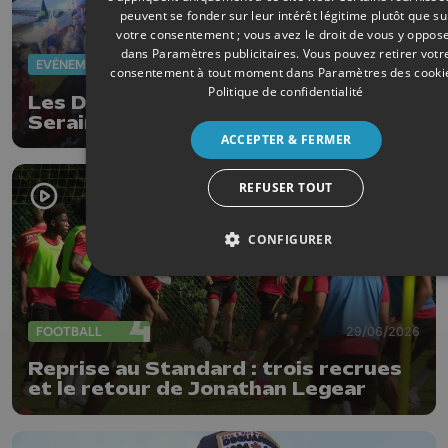
peuvent se fonder sur leur intérêt légitime plutôt que su
votre consentement ; vous avez le droit de vous y oppos
dans
Paramètres publicitaires
. Vous pouvez retirer votr
EVÈNEMENTS
07/07/2026
consentement à tout moment dans
Paramètres des cooki
Politique de confidentialité
Les Diables Rouges font vibrer
Seraing en pleine nuit
ACCEPTER & FERMER
REFUSER TOUT
CONFIGURER
FOOTBALL
29/06/2026
Reprise au Standard : trois recrues
et le retour de Jonathan Legear