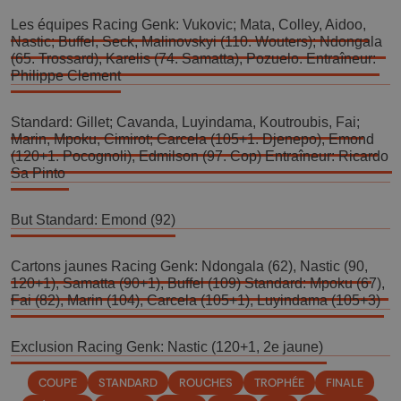
Les équipes Racing Genk: Vukovic; Mata, Colley, Aidoo, 
Nastic; Buffel, Seck, Malinovskyi (110. Wouters); Ndongala 
(65. Trossard), Karelis (74. Samatta), Pozuelo. Entraîneur: 
Philippe Clement
Standard: Gillet; Cavanda, Luyindama, Koutroubis, Fai; 
Marin, Mpoku, Cimirot; Carcela (105+1. Djenepo), Emond 
(120+1. Pocognoli), Edmilson (97. Cop) Entraîneur: Ricardo 
Sa Pinto 
But Standard: Emond (92)
Cartons jaunes Racing Genk: Ndongala (62), Nastic (90, 
120+1), Samatta (90+1), Buffel (109) Standard: Mpoku (67), 
Fai (82), Marin (104), Carcela (105+1), Luyindama (105+3) 
Exclusion Racing Genk: Nastic (120+1, 2e jaune) 
COUPE
STANDARD
ROUCHES
TROPHÉE
FINALE