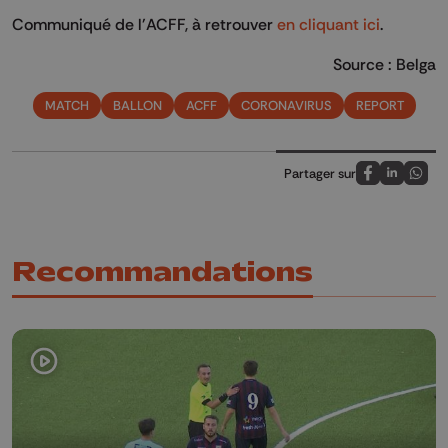
Communiqué de l'ACFF, à retrouver
en cliquant ici
.
Source : Belga
MATCH
BALLON
ACFF
CORONAVIRUS
REPORT
Partager sur
Partagez sur
Partagez 
Parta
Recommandations