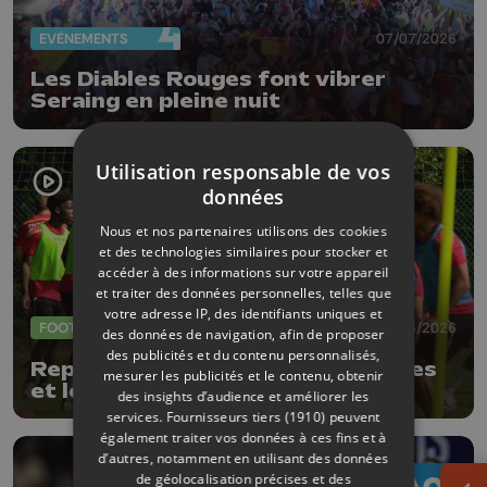
EVÈNEMENTS
07/07/2026
Les Diables Rouges font vibrer
Seraing en pleine nuit
Utilisation responsable de vos
données
Nous et nos partenaires utilisons des cookies
et des technologies similaires pour stocker et
accéder à des informations sur votre appareil
et traiter des données personnelles, telles que
votre adresse IP, des identifiants uniques et
FOOTBALL
29/06/2026
des données de navigation, afin de proposer
des publicités et du contenu personnalisés,
Reprise au Standard : trois recrues
mesurer les publicités et le contenu, obtenir
et le retour de Jonathan Legear
des insights d’audience et améliorer les
services.
Fournisseurs tiers (1910)
peuvent
également traiter vos données à ces fins et à
d’autres, notamment en utilisant des données
de géolocalisation précises et des