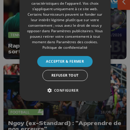
caractéristiques de l’appareil. Vos choix
Ouv
s’appliquent uniquement à ce site web.
Certains fournisseurs peuvent se fonder sur
leur intérêt légitime plutôt que sur votre
consentement ; vous avez le droit de vous y
opposer dans
Paramètres publicitaires
. Vous
TENNIS
23/06/2026
pouvez retirer votre consentement à tout
moment dans
Paramètres des cookies
.
Raphaël Collignon et David Goffin
Politique de confidentialité
sortis d'entrée
ACCEPTER & FERMER
REFUSER TOUT
CONFIGURER
FOOTBALL
16/06/2026
Ngoy (ex-Standard) : "Apprendre de
nos erreurs"