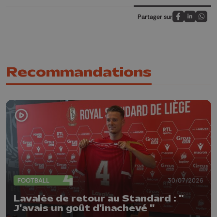
Partager sur
Partagez sur
Partagez 
Parta
Recommandations
FOOTBALL
30/07/2026
Lavalée de retour au Standard : "
J'avais un goût d'inachevé "