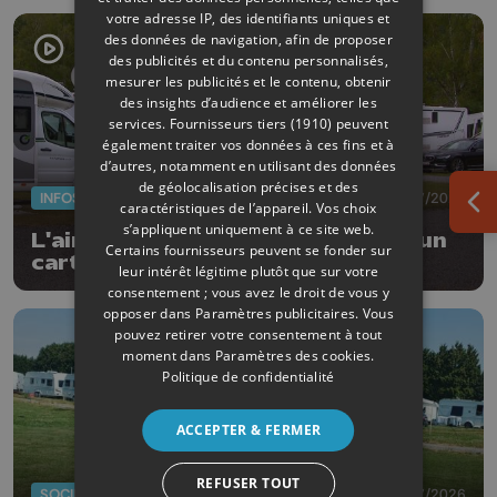
votre adresse IP, des identifiants uniques et
des données de navigation, afin de proposer
des publicités et du contenu personnalisés,
mesurer les publicités et le contenu, obtenir
des insights d’audience et améliorer les
services.
Fournisseurs tiers (1910)
peuvent
également traiter vos données à ces fins et à
d’autres, notamment en utilisant des données
de géolocalisation précises et des
INFOS
23/07/2026
caractéristiques de l’appareil. Vos choix
Ouv
s’appliquent uniquement à ce site web.
L'aire de camping de Hamoir fait un
Certains fournisseurs peuvent se fonder sur
carton auprès des touristes
leur intérêt légitime plutôt que sur votre
consentement ; vous avez le droit de vous y
opposer dans
Paramètres publicitaires
. Vous
pouvez retirer votre consentement à tout
moment dans
Paramètres des cookies
.
Politique de confidentialité
ACCEPTER & FERMER
REFUSER TOUT
SOCIÉTÉ
20/07/2026