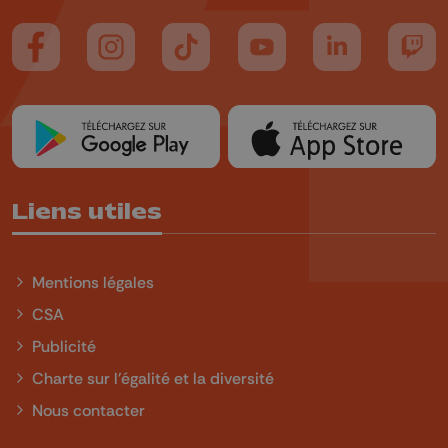
Suivez-nous sur FaceBook
Suivez-nous sur Instagram
Suivez-nous sur TikTok
Suivez-nous sur YouTube
Suivez-nous sur
Suiv
Liens utiles
Mentions légales
CSA
Publicité
Charte sur l'égalité et la diversité
Nous contacter