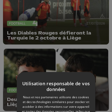
FOOTBALL
27/07/2026
Les Diables Rouges défieront la
Turquie le 2 octobre à Liège
Utilisation responsable de vos
données
FOOTBALL
23/07/2026
Nous et nos partenaires utilisons des cookies
Deux nouvelles arrivées au RFC
et des technologies similaires pour stocker et
Liège
accéder à des informations sur votre appareil
et traiter des données personnelles, telles que