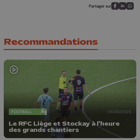
Partager sur
Partagez sur
Partagez 
Parta
Recommandations
FOOTBALL
06/08/2026
Le RFC Liège et Stockay à l'heure
des grands chantiers