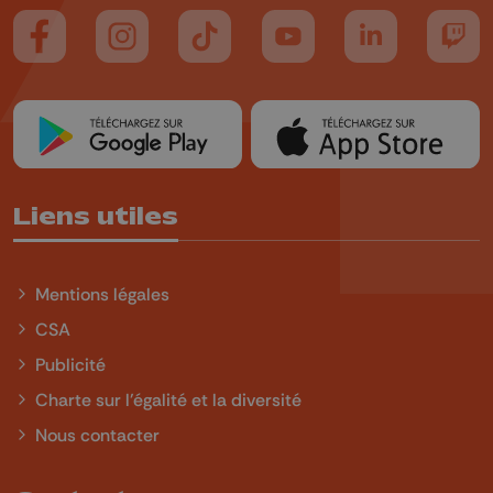
Suivez-nous sur FaceBook
Suivez-nous sur Instagram
Suivez-nous sur TikTok
Suivez-nous sur YouTube
Suivez-nous sur
Suiv
Liens utiles
Mentions légales
CSA
Publicité
Charte sur l'égalité et la diversité
Nous contacter