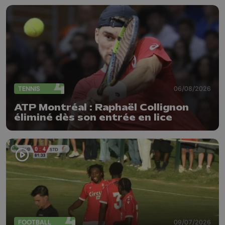
TENNIS
06/08/2026
ATP Montréal : Raphaël Collignon
éliminé dès son entrée en lice
FOOTBALL
09/07/2026