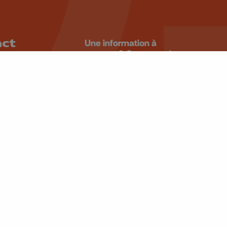
act
Une information à
partager? Contactez la
rédaction.
 99 99
ALERTEZ-
u4tre.be
NOUS
 Laveu, 58
iège
BE 0405.931.241
Retrouvez-nous sur
CANAL 10/166
CANAL 11/12/55
CANAL 13 OU 65