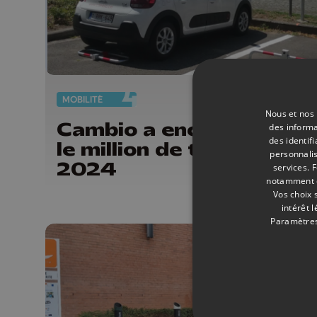
MOBILITÉ
08/
Nous et nos 
Cambio a encore dépas
des informa
des identif
le million de trajets en
personnalis
2024
services.
F
notamment en
Vos choix 
intérêt 
Paramètres