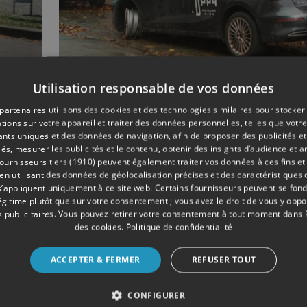
Utilisation responsable de vos données
01/2025
MOBILITÉ
partenaires utilisons des cookies et des technologies similaires pour stocker
sé
Fin des véhicules part
tions sur votre appareil et traiter des données personnelles, telles que votre
iants uniques et des données de navigation, afin de proposer des publicités e
à Liège ?
és, mesurer les publicités et le contenu, obtenir des insights d’audience et a
ournisseurs tiers (1910)
peuvent également traiter vos données à ces fins et 
 utilisant des données de géolocalisation précises et des caractéristiques d
s’appliquent uniquement à ce site web. Certains fournisseurs peuvent se fond
légitime plutôt que sur votre consentement ; vous avez le droit de vous y opp
 publicitaires
. Vous pouvez retirer votre consentement à tout moment dans
des cookies
.
Politique de confidentialité
ACCEPTER & FERMER
REFUSER TOUT
CONFIGURER