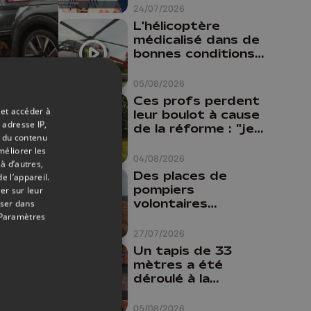
24/07/2026
L'hélicoptère
médicalisé dans de
bonnes conditions à
Oupeye
05/08/2026
21/10/2024
Ces profs perdent
 et accéder à
leur boulot à cause
agés
 adresse IP,
de la réforme : "je
t du contenu
travaillais bien plus
méliorer les
comme prof que
04/08/2026
à d’autres,
comme
Des places de
e l’appareil.
pharmacienne"
pompiers
er sur leur
volontaires
oser dans
disponibles en
Paramètres
province de Liège :
27/07/2026
"Un citoyen qui
Un tapis de 33
n'est formé ne
mètres a été
peut pas nous
déroulé à la
aider"
Cathédrale de
Liège
05/08/2026