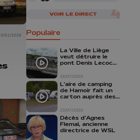
VOIR LE DIRECT
Populaire
15/01/2026
La Ville de Liège
veut détruire le
pont Denis Lecocq
es
mais manque de
budget pour le
28/07/2026
faire
L'aire de camping
de Hamoir fait un
carton auprès des
touristes
23/07/2026
Décès d'Agnes
Flemal, ancienne
directrice de WSL