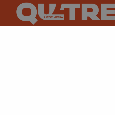
Suivez-nous sur FaceBook
Suivez-nous sur Instagram
Suivez-nous sur TikTok
Suivez-nous sur You
Suivez-nous
Su