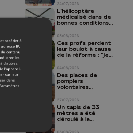
24/07/2026
L'hélicoptère
médicalisé dans de
bonnes conditions à
Oupeye
05/08/2026
 et accéder à
Ces profs perdent
 adresse IP,
leur boulot à cause
t du contenu
de la réforme : "je
méliorer les
travaillais bien plus
à d’autres,
comme prof que
04/08/2026
e l’appareil.
comme
Des places de
er sur leur
pharmacienne"
oser dans
pompiers
Paramètres
volontaires
disponibles en
province de Liège :
27/07/2026
"Un citoyen qui
Un tapis de 33
n'est formé ne
mètres a été
peut pas nous
déroulé à la
aider"
Cathédrale de
Liège
05/08/2026