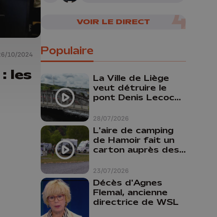
VOIR LE DIRECT
Populaire
26/10/2024
: les
La Ville de Liège
veut détruire le
pont Denis Lecocq
mais manque de
budget pour le
28/07/2026
faire
L'aire de camping
de Hamoir fait un
carton auprès des
touristes
23/07/2026
Décès d'Agnes
Flemal, ancienne
directrice de WSL