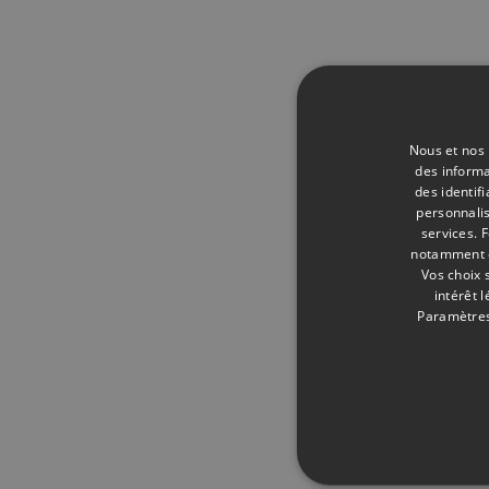
Nous et nos 
des informa
des identif
personnalis
services.
F
notamment en
Vos choix 
intérêt 
Paramètres