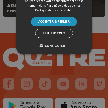
pouvez retirer votre consentement à tout
APAM : déménagement de la
moment dans
Paramètres des cookies
.
Politique de confidentialité
concentration d'ancêtres
ACCEPTER & FERMER
REFUSER TOUT
CONFIGURER
Suivez-nous sur FaceBook
Suivez-nous sur Instagram
Suivez-nous sur TikTok
Suivez-nous sur YouTube
Suivez-nous sur
Suiv