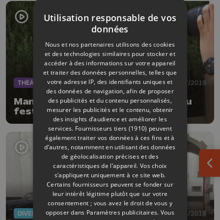
Utilisation responsable de vos
données
Nous et nos partenaires utilisons des cookies
et des technologies similaires pour stocker et
accéder à des informations sur votre appareil
et traiter des données personnelles, telles que
votre adresse IP, des identifiants uniques et
THÉÂTRE
25/07/2019
des données de navigation, afin de proposer
Manon Lepomme bien entourée au
des publicités et du contenu personnalisés,
mesurer les publicités et le contenu, obtenir
festival d'Avignon
des insights d’audience et améliorer les
services.
Fournisseurs tiers (1910)
peuvent
également traiter vos données à ces fins et à
d’autres, notamment en utilisant des données
de géolocalisation précises et des
caractéristiques de l’appareil. Vos choix
Ouv
s’appliquent uniquement à ce site web.
Certains fournisseurs peuvent se fonder sur
leur intérêt légitime plutôt que sur votre
consentement ; vous avez le droit de vous y
opposer dans
Paramètres publicitaires
. Vous
DIVERS
21/04/2018